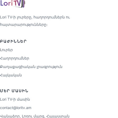
Lori TV-ի լուրերը, հաղորդումներն ու
հայտարարությունները։
ԲԱԺԻՆՆԵՐ
Լուրեր
Հաղորդումներ
Քաղաքացիական լրագրություն
Հայկական
ՄԵՐ ՄԱՍԻՆ
Lori TV-ի մասին
contact@loritv.am
Վանաձոր, Լոռու մարզ, Հայաստան