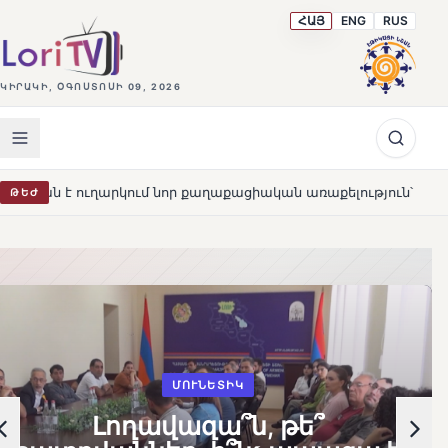
ՀԱՅ
ENG
RUS
ԿԻՐԱԿԻ, ՕԳՈՍՏՈՍԻ 09, 2026
նոր քաղաքացիական առաքելություն՝ նպաստելու երկրի դիմակա
ԹԵԺ
ՄՈՒՆԵՏԻԿ
Լողավազա՞ն, թե՞