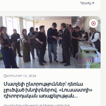
անհետացած անչափահասների որոնողական
Դիտել
աշխ...
ՀՈՒՆԻՍԻ 12, 2026
Մատչելի ընտրություններ՝ դեռևս
չլուծված խնդիրներով. «Լուսաստղի»
դիտորդական առաքելության
արդյունքները
Հաշմանդամություն ունեցող անձանց