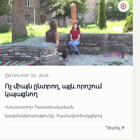
ՀՈՒՆԻՍԻ 30, 2026
Ոչ միայն ընտրող, այլև որոշում
կայացնող
«Լուսաստղ» հասարակական
կազմակերպությունը, համագործակցելով
«Օքսեջեն» հիմնադրամի հետ, իրականացրել է
Դիտել
դիտորդական ա...