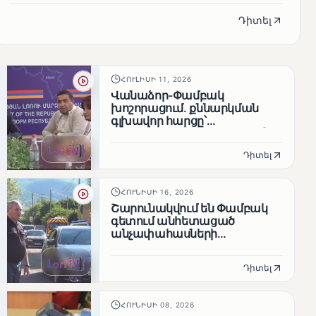
որի ընթացքում ներկայացվե...
Դիտել
ՀՈՒԼԻՍԻ 11, 2026
Վանաձոր-Փամբակ
խոշորացում. քննարկման
գլխավոր հարցը՝
արդյունավետ կառավարո՞ւմ,
թե՞ քաղաքական նպատակ
Դիտել
ՀՈՒՆԻՍԻ 16, 2026
Շարունակվում են Փամբակ
գետում անհետացած
անչափահասների
որոնողական
աշխատանքները
Դիտել
ՀՈՒՆԻՍԻ 08, 2026