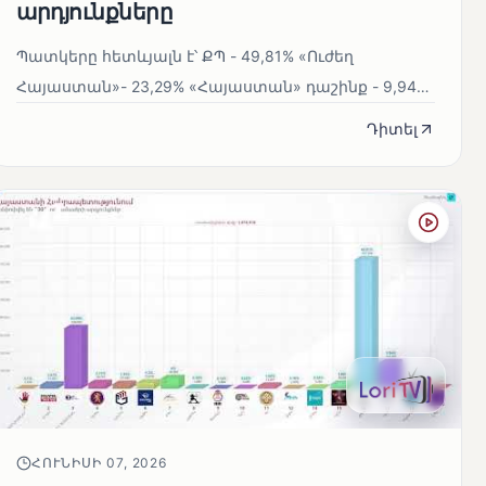
արդյունքները
Պատկերը հետևյալն է՝ ՔՊ - 49,81% «Ուժեղ
Հայաստան»- 23,29% «Հայաստան» դաշինք - 9,94%
ԲՀԿ- 4% Մանդատները կբաշխվեն...
Դիտել
ՀՈՒՆԻՍԻ 07, 2026