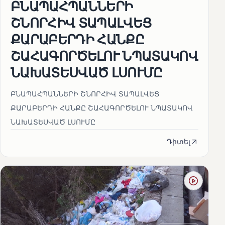
ԲՆԱՊԱՀՊԱՆՆԵՐԻ
ՇՆՈՐՀԻՎ ՏԱՊԱԼՎԵՑ
ՔԱՐԱԲԵՐԴԻ ՀԱՆՔԸ
ՇԱՀԱԳՈՐԾԵԼՈՒ ՆՊԱՏԱԿՈՎ
ՆԱԽԱՏԵՍՎԱԾ ԼՍՈՒՄԸ
ԲՆԱՊԱՀՊԱՆՆԵՐԻ ՇՆՈՐՀԻՎ ՏԱՊԱԼՎԵՑ
ՔԱՐԱԲԵՐԴԻ ՀԱՆՔԸ ՇԱՀԱԳՈՐԾԵԼՈՒ ՆՊԱՏԱԿՈՎ
ՆԱԽԱՏԵՍՎԱԾ ԼՍՈՒՄԸ
Դիտել