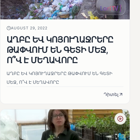
AUGUST 29, 2022
ԱՂԲԸ ԵՎ ԿՈՅՈՒՂԱՋՐԵՐԸ
ԹԱՓՎՈՒՄ ԵՆ ԳԵՏԻ ՄԵՋ,
Ո՞Վ Է ՄԵՂԱՎՈՐԸ
ԱՂԲԸ ԵՎ ԿՈՅՈՒՂԱՋՐԵՐԸ ԹԱՓՎՈՒՄ ԵՆ ԳԵՏԻ
ՄԵՋ, Ո՞Վ Է ՄԵՂԱՎՈՐԸ
Դիտել