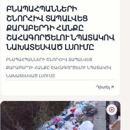
ԲՆԱՊԱՀՊԱՆՆԵՐԻ
ՇՆՈՐՀԻՎ ՏԱՊԱԼՎԵՑ
ՔԱՐԱԲԵՐԴԻ ՀԱՆՔԸ
ՇԱՀԱԳՈՐԾԵԼՈՒ ՆՊԱՏԱԿՈՎ
ՆԱԽԱՏԵՍՎԱԾ ԼՍՈՒՄԸ
ԲՆԱՊԱՀՊԱՆՆԵՐԻ ՇՆՈՐՀԻՎ ՏԱՊԱԼՎԵՑ
ՔԱՐԱԲԵՐԴԻ ՀԱՆՔԸ ՇԱՀԱԳՈՐԾԵԼՈՒ ՆՊԱՏԱԿՈՎ
ՆԱԽԱՏԵՍՎԱԾ ԼՍՈՒՄԸ
Դիտել