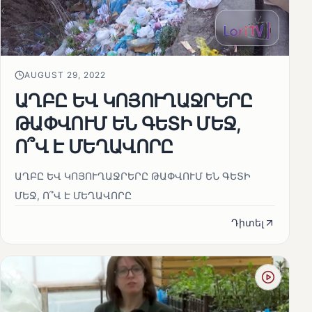
AUGUST 29, 2022
ԱՂԲԸ ԵՎ ԿՈՅՈՒՂԱՋՐԵՐԸ
ԹԱՓՎՈՒՄ ԵՆ ԳԵՏԻ ՄԵՋ,
Ո՞Վ Է ՄԵՂԱՎՈՐԸ
ԱՂԲԸ ԵՎ ԿՈՅՈՒՂԱՋՐԵՐԸ ԹԱՓՎՈՒՄ ԵՆ ԳԵՏԻ
ՄԵՋ, Ո՞Վ Է ՄԵՂԱՎՈՐԸ
Դիտել