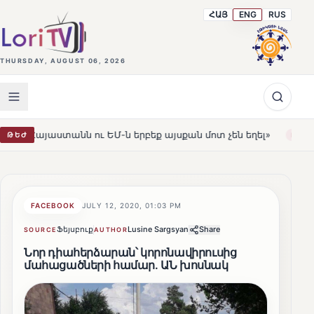
ՀԱՅ
ENG
RUS
THURSDAY, AUGUST 06, 2026
անն ու ԵՄ-ն երբեք այսքան մոտ չեն եղել»
Լեռնահովիտ
ԹԵԺ
HOT
FACEBOOK
JULY 12, 2020, 01:03 PM
Ֆեյսբուք
Lusine Sargsyan
Share
SOURCE
AUTHOR
Նոր դիահերձարան՝ կորոնավիրուսից
մահացածների համար․ ԱՆ խոսնակ