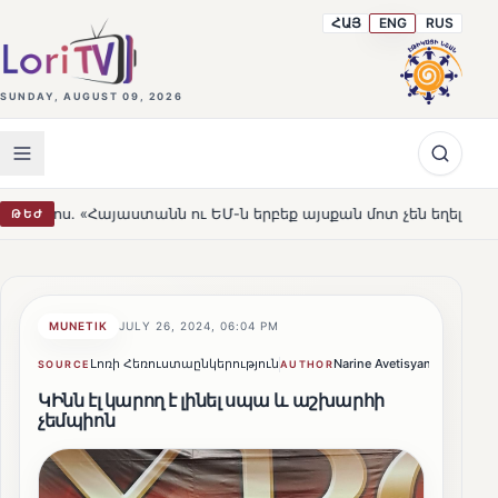
ՀԱՅ
ENG
RUS
SUNDAY, AUGUST 09, 2026
անն ու ԵՄ-ն երբեք այսքան մոտ չեն եղել»
Լեռնահովիտ
ԹԵԺ
HOT
MUNETIK
JULY 26, 2024, 06:04 PM
Լոռի Հեռուստաընկերություն
Narine Avetisyan
Share
SOURCE
AUTHOR
ԿԻնն էլ կարող է լինել սպա և աշխարհի
չեմպիոն