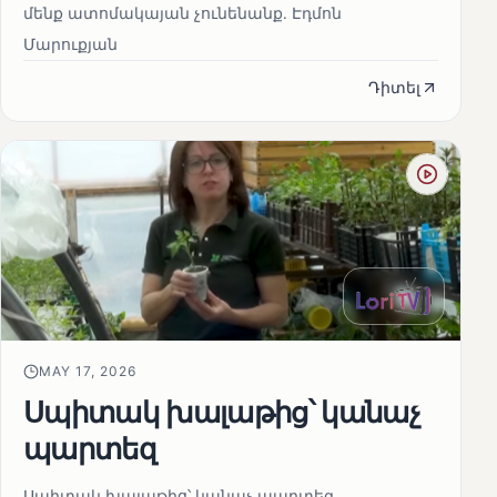
մենք ատոմակայան չունենանք․ Էդմոն
Մարուքյան
Դիտել
MAY 17, 2026
Սպիտակ խալաթից՝ կանաչ
պարտեզ
Սպիտակ խալաթից՝ կանաչ պարտեզ