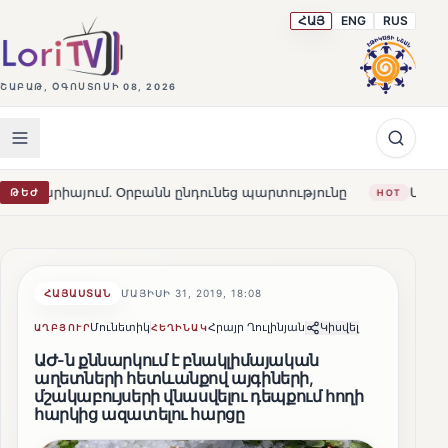
ՀԱՅ
ENG
RUS
ՇԱԲԱԹ, ՕԳՈՍՏՈՍԻ 08, 2026
ում․ Օրբանն ընդունեց պարտությունը
Մարթա Կոս. «Հայ
ԹԵԺ
HOT
ՀԱՅԱՍՏԱՆ
ՄԱՅԻՍԻ 31, 2019, 18:08
Մունետիկ
Հրայր Ղուլինյան
Կիսվել
ԱՂԲՅՈՒՐ
ՀԵՂԻՆԱԿ
ԱԺ-ն քննարկում է բնակլիմայական
աղետների հետևանքով այգիների,
մշակաբույսերի վնասվելու դեպքում հողի
հարկից ազատելու հարցը