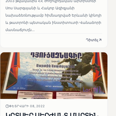
2003 թվականին ՀՀ ժողովրդական արտիստեր
Սոս Սարգսյանի և Հակոբ Ազիզյանի
նախաձեռնությամբ հիմնադրված Երևանի կինոյի
և թատրոնի պետական ինստիտուտի Վանաձորի
մասնաճյուղն...
Դիտել
ՓԵՏՐՎԱՐԻ 08, 2022
ԿՐՏՍԵՐ ՍԵՐԺԱՆՏ ՄԱՐՏԻՆ