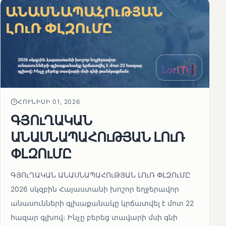
ՀՈՒՆԻՍԻ 01, 2026
ԳՅՈւՂԱԿԱՆ
ԱՆԱՍՆԱՊԱՀՈւԹՅԱՆ ԼՈւՌ
ՓԼԶՈւՄԸ
ԳՅՈւՂԱԿԱՆ ԱՆԱՍՆԱՊԱՀՈւԹՅԱՆ ԼՈւՌ ՓԼԶՈւՄԸ
2026 սկզբին Հայաստանի խոշոր եղջերավոր
անասունների գլխաքանակը կրճատվել է մոտ 22
հազար գլխով։ Ինչը բերեց տավարի մսի գնի