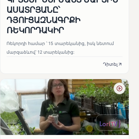
ԱՍԱՏՐՅԱՆԸ՝
ԴՅՈՒՑԱԶՆԱԳՐՔԻ
ՌԵԿՈՐԴԱԿԻՐ
Ռեկորդի համար ՝ 15 տարեկանից, իսկ նետում
մարզաձևով՝ 12 տարեկանից:
Դիտել