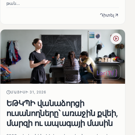
թան...
Դիտել
ՄԱՅԻՍԻ 31, 2026
ԵԹԿՊԻ վանաձորցի
ուսանողները՝ առաջին քվեի,
մարզի ու ապագայի մասին