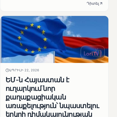
Դիտել
ԱՊՐԻԼԻ 22, 2026
ԵՄ-ն Հայաստան է
ուղարկում նոր
քաղաքացիական
առաքելություն՝ նպաստելու
երկրի դիմակայունության