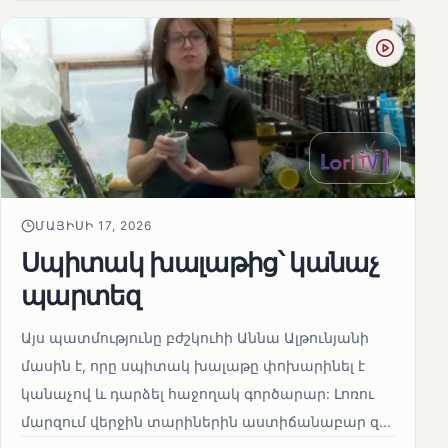
ՄԱՅԻՍԻ 17, 2026
Սպիտակ խալաթից՝ կանաչ
պարտեզ
Այս պատմությունը բժշկուհի Աննա Ալթունյանի
մասին է, որը սպիտակ խալաթը փոխարինել է
կանաչով և դարձել հաջողակ գործարար: Լոռու
մարզում վերջին տարիներին աստիճանաբար զ...