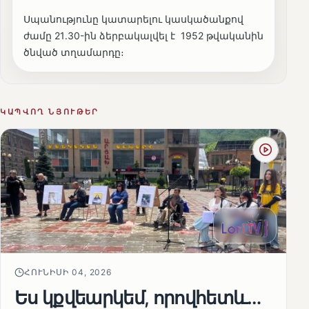
Սպանությունը կատարելու կասկածանքով
ժամը 21․30-ին ձերբակալվել է 1952 թվականին
ծնված տղամարդը։
ԿԱՊՎՈՂ ՆՅՈՒԹԵՐ
ՀՈՒՆԻՍԻ 04, 2026
Ես կքվեարկեմ, որովհետև…