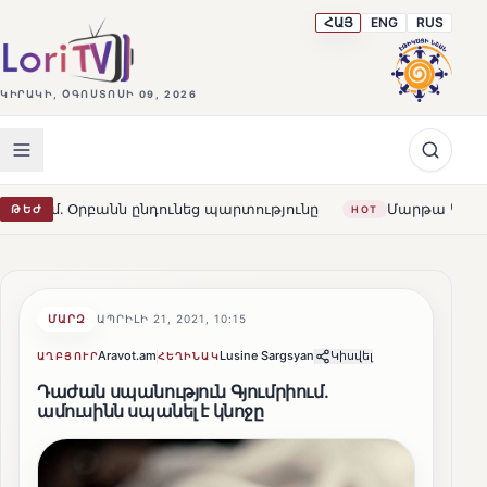
ՀԱՅ
ENG
RUS
ԿԻՐԱԿԻ, ՕԳՈՍՏՈՍԻ 09, 2026
ն ընդունեց պարտությունը
Մարթա Կոս. «Հայաստանն ու 
ԹԵԺ
HOT
ՄԱՐԶ
ԱՊՐԻԼԻ 21, 2021, 10:15
Aravot.am
Lusine Sargsyan
Կիսվել
ԱՂԲՅՈՒՐ
ՀԵՂԻՆԱԿ
Դաժան սպանություն Գյումրիում.
ամուսինն սպանել է կնոջը