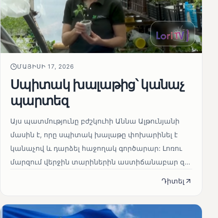
ՄԱՅԻՍԻ 17, 2026
Սպիտակ խալաթից՝ կանաչ
պարտեզ
Այս պատմությունը բժշկուհի Աննա Ալթունյանի
մասին է, որը սպիտակ խալաթը փոխարինել է
կանաչով և դարձել հաջողակ գործարար: Լոռու
մարզում վերջին տարիներին աստիճանաբար զ...
Դիտել