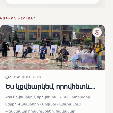
ԿԱՊՎՈՂ ՆՅՈՒԹԵՐ
ՀՈՒՆԻՍԻ 04, 2026
Ես կքվեարկեմ, որովհետև…
«Ես կքվեարկեմ, որովհետև…»․ այս խորագրի
ներքո Վանաձորի «Արցախ» պուրակում
«Հավասար իրավունքներ, հավասար