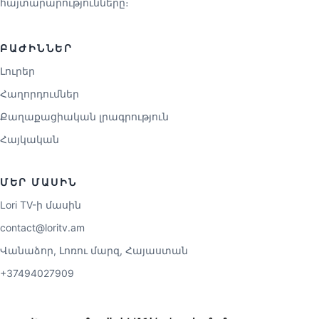
հայտարարությունները։
ԲԱԺԻՆՆԵՐ
Լուրեր
Հաղորդումներ
Քաղաքացիական լրագրություն
Հայկական
ՄԵՐ ՄԱՍԻՆ
Lori TV-ի մասին
contact@loritv.am
Վանաձոր, Լոռու մարզ, Հայաստան
+37494027909