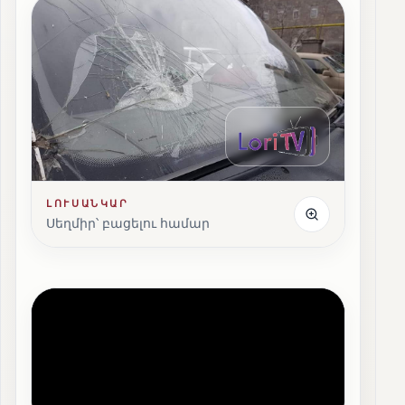
ԼՈՒՍԱՆԿԱՐ
Սեղմիր՝ բացելու համար