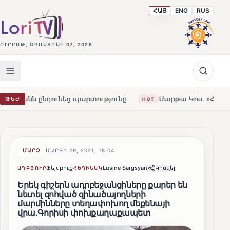
ՀԱՅ
ENG
RUS
ՈՒՐԲԱԹ, ՕԳՈՍՏՈՍԻ 07, 2026
նդունեց պարտությունը
Մարթա Կոս. «Հայաստանն ու ԵՄ-
ԹԵԺ
HOT
ՄԱՐԶ
ՄԱՐՏԻ 29, 2021, 18:04
Ֆեյսբուք
Lusine Sargsyan
Կիսվել
ԱՂԲՅՈՒՐ
ՀԵՂԻՆԱԿ
Երեկ գիշերն ադրբեջանցիները քարեր են
նետել զոհված զինածայողների
մարմինները տեղափոխող մեքենայի
վրա.Գորիսի փոխքաղաքապետ