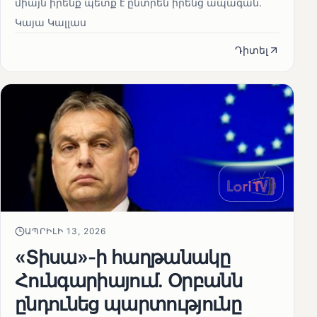
միայն իրենք պետք է ընտրեն իրենց ապագան.
Կայա Կալլաս
Դիտել
ԱՊՐԻԼԻ 13, 2026
«Տիսա»-ի հաղթանակը
Հունգարիայում․ Օրբանն
ընդունեց պարտությունը