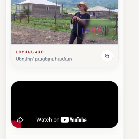
ԼՈՒՍԱՆԿԱՐ
Սեղմիր՝ բացելու համար