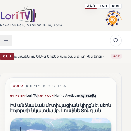
ՀԱՅ
ENG
RUS
ԵՐԿՈՒՇԱԲԹԻ, ՕԳՈՍՏՈՍԻ 10, 2026
ն երբեք այսքան մոտ չեն եղել»
Լեռնահովիտի Սուրբ Ս
ԹԵԺ
HOT
ՄԱՐԶ
ԱՊՐԻԼԻ 19, 2024, 18:07
Lori TV
Narine Avetisyan
Կիսվել
ԱՂԲՅՈՒՐ
ՀԵՂԻՆԱԿ
Իմ անձնական մոտիվացիան կիրքն է, սերն
է ոլորտի նկատմամբ. Լուսինե Տոնոյան