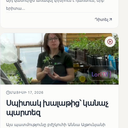
Այդ կամուրջն առավել փխրուն է դառնում, երբ
երիտա...
Դիտել
ՄԱՅԻՍԻ 17, 2026
Սպիտակ խալաթից՝ կանաչ
պարտեզ
Այս պատմությունը բժշկուհի Աննա Ալթունյանի