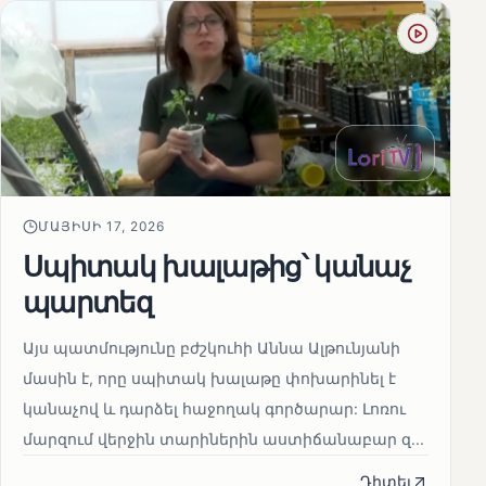
ՄԱՅԻՍԻ 17, 2026
Սպիտակ խալաթից՝ կանաչ
պարտեզ
Այս պատմությունը բժշկուհի Աննա Ալթունյանի
մասին է, որը սպիտակ խալաթը փոխարինել է
կանաչով և դարձել հաջողակ գործարար: Լոռու
մարզում վերջին տարիներին աստիճանաբար զ...
Դիտել