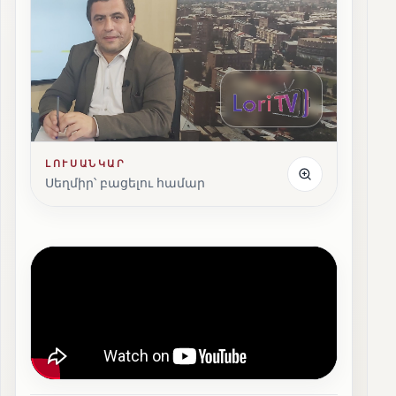
ԼՈՒՍԱՆԿԱՐ
Սեղմիր՝ բացելու համար