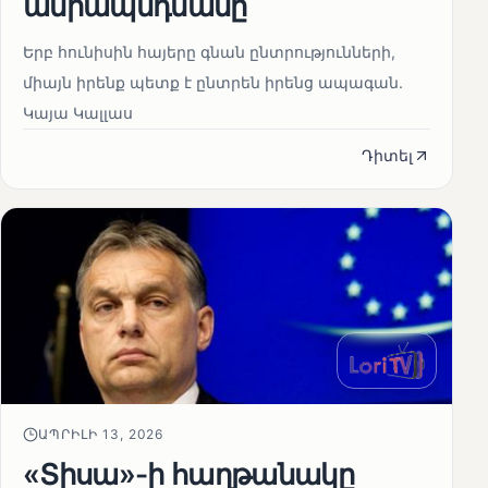
ամրապնդմանը
Երբ հունիսին հայերը գնան ընտրությունների,
միայն իրենք պետք է ընտրեն իրենց ապագան.
Կայա Կալլաս
Դիտել
ԱՊՐԻԼԻ 13, 2026
«Տիսա»-ի հաղթանակը