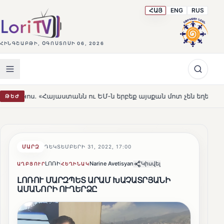
ՀԱՅ
ENG
RUS
ՀԻՆԳՇԱԲԹԻ, ՕԳՈՍՏՈՍԻ 06, 2026
յաստանն ու ԵՄ-ն երբեք այսքան մոտ չեն եղել»
Լեռնահ
ԹԵԺ
HOT
ՄԱՐԶ
ԴԵԿՏԵՄԲԵՐԻ 31, 2022, 17:00
ԼՈՌԻ
Narine Avetisyan
Կիսվել
ԱՂԲՅՈՒՐ
ՀԵՂԻՆԱԿ
ԼՈՌՈՒ ՄԱՐԶՊԵՏ ԱՐԱՄ ԽԱՉԱՏՐՅԱՆԻ
ԱՄԱՆՈՐԻ ՈՒՂԵՐՁԸ