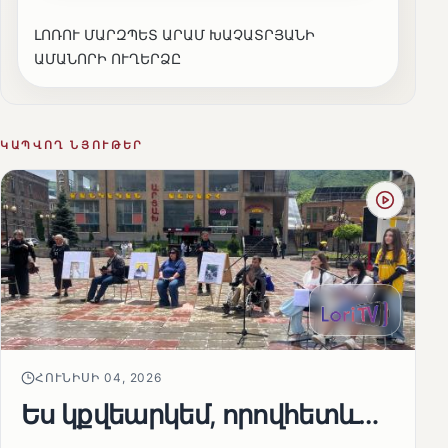
ԼՈՌՈՒ ՄԱՐԶՊԵՏ ԱՐԱՄ ԽԱՉԱՏՐՅԱՆԻ
ԱՄԱՆՈՐԻ ՈՒՂԵՐՁԸ
ԿԱՊՎՈՂ ՆՅՈՒԹԵՐ
ՀՈՒՆԻՍԻ 04, 2026
Ես կքվեարկեմ, որովհետև…