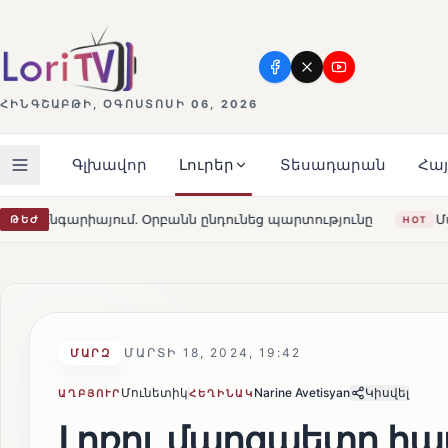
ՀԻՆԳՇԱԲԹԻ, ՕԳՈՍՏՈՍԻ 06, 2026
Գլխավոր
Լուրեր
Տեսադարան
Հա
ւնեց պարտությունը
Մարթա Կոս. «Հայաստանն ու ԵՄ-ն ե
ԹԵԺ
HOT
ՄԱՐՏԻ 18, 2024, 19:42
ՄԱՐԶ
Մունետիկ
Narine Avetisyan
Կիսվել
ԱՂԲՅՈՒՐ
ՀԵՂԻՆԱԿ
Լոռու մարզպետը հ