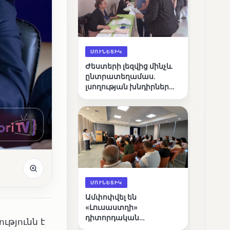
ՄՈՒՆԵՏԻԿ
Ժեստերի լեզվից մինչև
ընտրատեղամաս.
լսողության խնդիրներ
ունեցող ընտրողների
ճանապարհը
ՄՈՒՆԵՏԻԿ
Ամփոփվել են
«Լուսաստղի»
դիտորդական
թյունն է
առաքելության