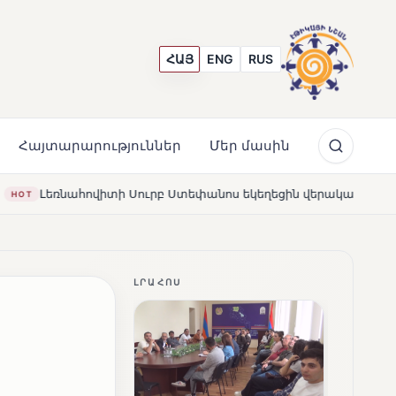
ՀԱՅ
ENG
RUS
Հայտարարություններ
Մեր մասին
անոս եկեղեցին վերակառուցվել է Կարապետյան ընտանիքի մեկ
ԼՐԱՀՈՍ