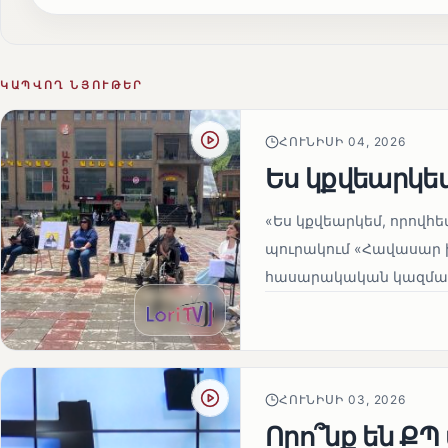
ԿԱՊՎՈՂ ՆՅՈՒԹԵՐ
ՀՈՒՆԻՍԻ 04, 2026
Ես կքվեարկե
«Ես կքվեարկեմ, որովհ
պուրակում «Հավասար 
հասարակական կազմակեր
ՀՈՒՆԻՍԻ 03, 2026
Որո՞նք են Ք