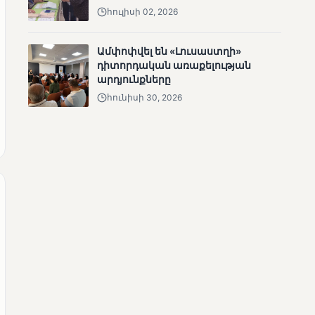
ճանապարհը
հուլիսի 02, 2026
Ամփոփվել են «Լուսաստղի»
դիտորդական առաքելության
արդյունքները
հունիսի 30, 2026
ՄՈՒՆԵՏԻԿ
Վրաստանի
վարչապետը
շնորհավորել է Նիկոլ
Փաշինյանին՝
ընտրություններում
հաջողության
կապակցությամբ