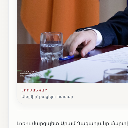
ԼՈՒՍԱՆԿԱՐ
Սեղմիր՝ բացելու համար
Լոռու մարզպետ Արամ Ղազարյանը մարտի