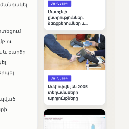
օժանդակել
ՄՈՒՆԵՏԻԿ
Մատչելի
ընտրություններ.
ձեռքբերումներ և
բացթողումներ
ոտեցում
բ ու
ւ և բարձր
ել
երպել
ՄՈՒՆԵՏԻԿ
Ամփոփվել են 2005
տեղամասերի
արդյունքները
ապված
երի