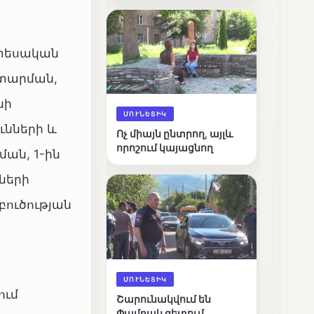
արդյունքները
նտեսական
ատարման,
նի
ՄՈՒՆԵՏԻԿ
ւնների և
Ոչ միայն ընտրող, այլև
որոշում կայացնող
ան, 1-ին
ների
բուծության
ՄՈՒՆԵՏԻԿ
ում
Շարունակվում են
Փամբակ գետում