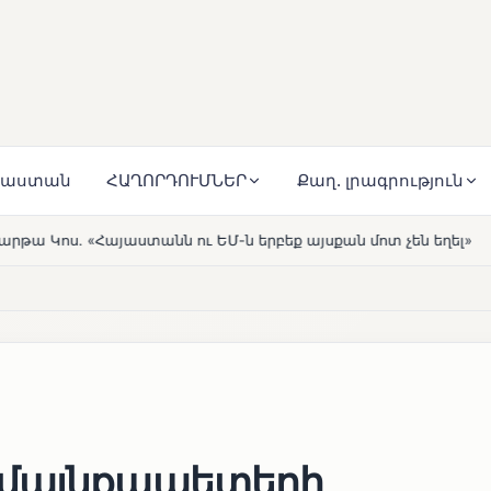
յաստան
ՀԱՂՈՐԴՈՒՄՆԵՐ
Քաղ. լրագրություն
րբեք այսքան մոտ չեն եղել»
Լեռնահովիտի Սուրբ Ստեփ
HOT
ամայնքապետերի