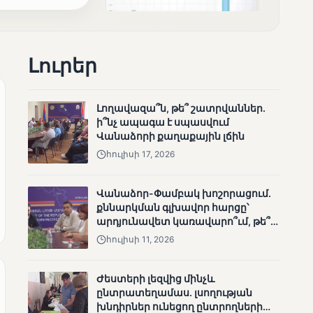
Լուրեր
ՄՈՒՆԵՏԻԿ
Քվեարկության
Լողավազա՞ն, թե՞ շատրվաններ.
նախնական
ի՞նչ ապագա է սպասվում
պաշտոնական
Վանաձորի քաղաքային լճին
արդյունքները․ ՈՒՂԻՂ
հուլիսի 17, 2026
Վանաձոր-Փամբակ խոշորացում.
քննարկման գլխավոր հարցը՝
արդյունավետ կառավարո՞ւմ, թե՞
քաղաքական նպատակ
հուլիսի 11, 2026
ՄՈՒՆԵՏԻԿ
Ժեստերի լեզվից մինչև
ԿԸՀ-ն հրապարակել է
ընտրատեղամաս. լսողության
նախնական տվյալներ՝ ժ․
խնդիրներ ունեցող ընտրողների
1։00 դրությամբ