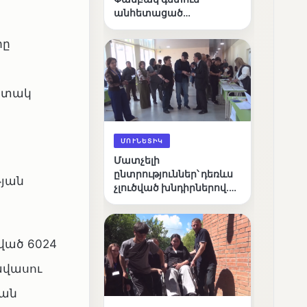
անհետացած
անչափահասների
որոնողական
րը
աշխատանքները
հստակ
ՄՈՒՆԵՏԻԿ
Մատչելի
ընտրություններ՝ դեռևս
յան
չլուծված խնդիրներով.
«Լուսաստղի»
դիտորդական
առաքելության
արդյունքները
նված 6024
ավասու
կան