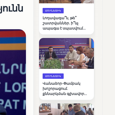
ունն
ՄՈՒՆԵՏԻԿ
Լողավազա՞ն, թե՞
շատրվաններ. ի՞նչ
ապագա է սպասվում
Վանաձորի քաղաքային
լճին
ՄՈՒՆԵՏԻԿ
Վանաձոր-Փամբակ
խոշորացում.
քննարկման գլխավոր
հարցը՝ արդյունավետ
կառավարո՞ւմ, թե՞
քաղաքական նպատակ