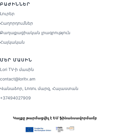
ԲԱԺԻՆՆԵՐ
Լուրեր
Հաղորդումներ
Քաղաքացիական լրագրություն
Հայկական
ՄԵՐ ՄԱՍԻՆ
Lori TV-ի մասին
contact@loritv.am
Վանաձոր, Լոռու մարզ, Հայաստան
+37494027909