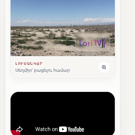
ԼՈՒՍԱՆԿԱՐ
Սեղմիր՝ բացելու համար