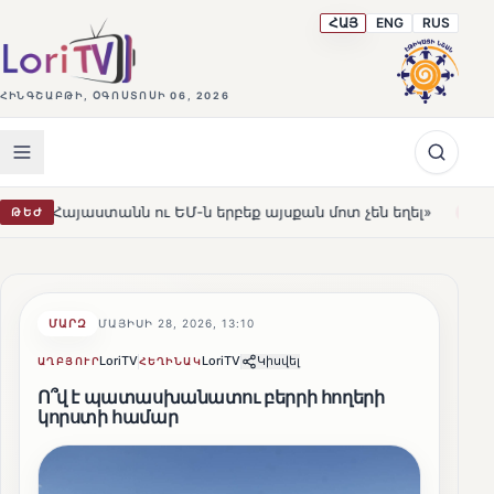
ՀԱՅ
ENG
RUS
ՀԻՆԳՇԱԲԹԻ, ՕԳՈՍՏՈՍԻ 06, 2026
 ու ԵՄ-ն երբեք այսքան մոտ չեն եղել»
Լեռնահովիտի Ս
ԹԵԺ
HOT
ՄԱՐԶ
ՄԱՅԻՍԻ 28, 2026, 13:10
LoriTV
LoriTV
Կիսվել
ԱՂԲՅՈՒՐ
ՀԵՂԻՆԱԿ
Ո՞վ է պատասխանատու բերրի հողերի
կորստի համար