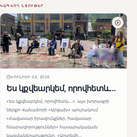
ԿԱՊՎՈՂ ՆՅՈՒԹԵՐ
ՀՈՒՆԻՍԻ 04, 2026
Ես կքվեարկեմ, որովհետև…
«Ես կքվեարկեմ, որովհետև…»․ այս խորագրի
ներքո Վանաձորի «Արցախ» պուրակում
«Հավասար իրավունքներ, հավասար
հնարավորություններ» հասարակական
կազմակերպությունը, «Արտեմի...