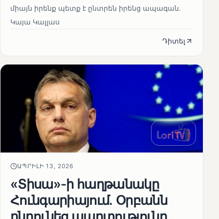
միայն իրենք պետք է ընտրեն իրենց ապագան.
Կայա Կալլաս
Դիտել
ԱՊՐԻԼԻ 13, 2026
«Տիսա»-ի հաղթանակը
Հունգարիայում․ Օրբանն
ընդունեց պարտությունը