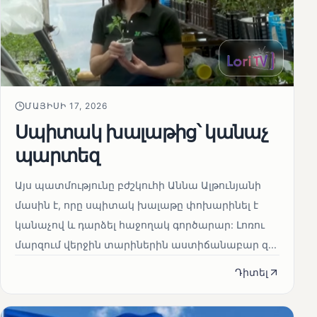
ՄԱՅԻՍԻ 17, 2026
Սպիտակ խալաթից՝ կանաչ
պարտեզ
Այս պատմությունը բժշկուհի Աննա Ալթունյանի
մասին է, որը սպիտակ խալաթը փոխարինել է
կանաչով և դարձել հաջողակ գործարար: Լոռու
մարզում վերջին տարիներին աստիճանաբար զ...
Դիտել