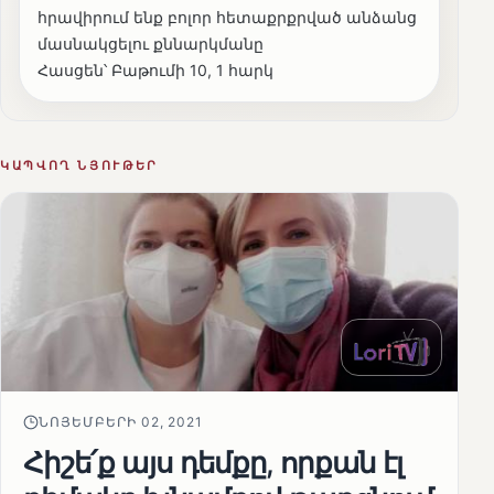
հրավիրում ենք բոլոր հետաքրքրված անձանց
մասնակցելու քննարկմանը
Հասցեն՝ Բաթումի 10, 1 հարկ
ԿԱՊՎՈՂ ՆՅՈՒԹԵՐ
ՆՈՅԵՄԲԵՐԻ 02, 2021
Հիշե՛ք այս դեմքը, որքան էլ