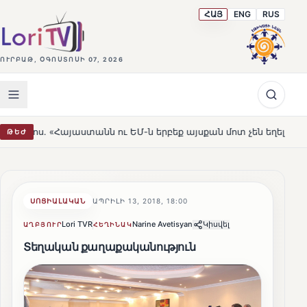
ՀԱՅ
ENG
RUS
ՈՒՐԲԱԹ, ՕԳՈՍՏՈՍԻ 07, 2026
այաստանն ու ԵՄ-ն երբեք այսքան մոտ չեն եղել»
Լեռնահ
ԹԵԺ
HOT
ՍՈՑԻԱԼԱԿԱՆ
ԱՊՐԻԼԻ 13, 2018, 18:00
Lori TVR
Narine Avetisyan
Կիսվել
ԱՂԲՅՈՒՐ
ՀԵՂԻՆԱԿ
Տեղական քաղաքականություն