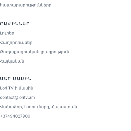
հայտարարությունները։
ԲԱԺԻՆՆԵՐ
Լուրեր
Հաղորդումներ
Քաղաքացիական լրագրություն
Հայկական
ՄԵՐ ՄԱՍԻՆ
Lori TV-ի մասին
contact@loritv.am
Վանաձոր, Լոռու մարզ, Հայաստան
+37494027909