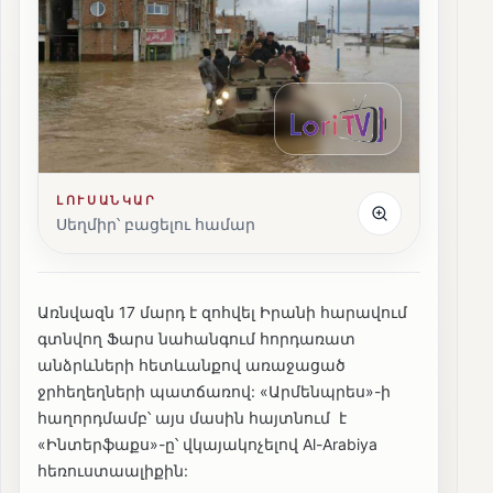
ԼՈՒՍԱՆԿԱՐ
Սեղմիր՝ բացելու համար
Առնվազն 17 մարդ է զոհվել Իրանի հարավում
գտնվող Ֆարս նահանգում հորդառատ
անձրևների հետևանքով առաջացած
ջրհեղեղների պատճառով: «Արմենպրես»-ի
հաղորդմամբ՝ այս մասին հայտնում է
«Ինտերֆաքս»-ը՝ վկայակոչելով Al-Arabiya
հեռուստաալիքին: