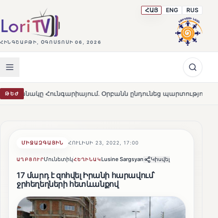
ՀԱՅ
ENG
RUS
ՀԻՆԳՇԱԲԹԻ, ՕԳՈՍՏՈՍԻ 06, 2026
ը Հունգարիայում․ Օրբանն ընդունեց պարտությունը
Մա
ԹԵԺ
HOT
ՄԻՋԱԶԳԱՅԻՆ
ՀՈՒԼԻՍԻ 23, 2022, 17:00
Մունետիկ
Lusine Sargsyan
Կիսվել
ԱՂԲՅՈՒՐ
ՀԵՂԻՆԱԿ
17 մարդ է զոհվել Իրանի հարավում՝
ջրհեղեղների հետևանքով