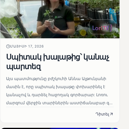
ՄԱՅԻՍԻ 17, 2026
Սպիտակ խալաթից՝ կանաչ
պարտեզ
Այս պատմությունը բժշկուհի Աննա Ալթունյանի
մասին է, որը սպիտակ խալաթը փոխարինել է
կանաչով և դարձել հաջողակ գործարար: Լոռու
մարզում վերջին տարիներին աստիճանաբար զ...
Դիտել