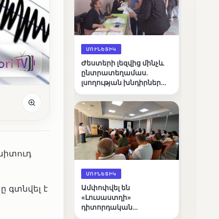
ՄՈՒՆԵՏԻԿ
Ժեստերի լեզվից մինչև
ընտրատեղամաս.
լսողության խնդիրներ
ունեցող ընտրողների
ճանապարհը
գնիտուդ
ՄՈՒՆԵՏԻԿ
ը գտնվել է
Ամփոփվել են
«Լուսաստղի»
դիտորդական
առաքելության