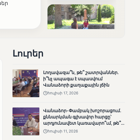
ներ
արդյունքները
Լուրեր
ՄՈՒՆԵՏԻԿ
Ոչ միայն ընտրող, այլև
որոշում կայացնող
Լողավազա՞ն, թե՞ շատրվաններ.
ի՞նչ ապագա է սպասվում
Վանաձորի քաղաքային լճին
հուլիսի 17, 2026
Վանաձոր-Փամբակ խոշորացում.
քննարկման գլխավոր հարցը՝
արդյունավետ կառավարո՞ւմ, թե՞
ՄՈՒՆԵՏԻԿ
քաղաքական նպատակ
հուլիսի 11, 2026
Շարունակվում են
Փամբակ գետում