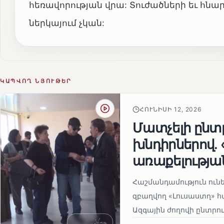
հեռավորության վրա: Տուժածների եւ հնա
ներկայում չկան:
ԿԱՊՎՈՂ ՆՅՈՒԹԵՐ
ՀՈՒՆԻՍԻ 12, 2026
Մատչելի ընտր
խնդիրներով.
առաքելության
Հաշմանդամություն ու
զբաղվող «Լուսաստղ» 
Ազգային ժողովի ընտրու