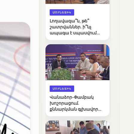
ՄՈՒՆԵՏԻԿ
Լողավազա՞ն, թե՞
շատրվաններ. ի՞նչ
ապագա է սպասվում
Վանաձորի քաղաքային
լճին
ՄՈՒՆԵՏԻԿ
Վանաձոր-Փամբակ
խոշորացում.
քննարկման գլխավոր
հարցը՝ արդյունավետ
կառավարո՞ւմ, թե՞
քաղաքական նպատակ