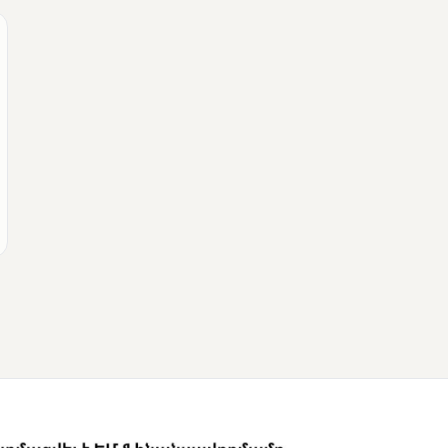
ՄՈՒՆԵՏԻԿ
Քվեարկության
նախնական
պաշտոնական
արդյունքները․ ՈՒՂԻՂ
ՄՈՒՆԵՏԻԿ
ԿԸՀ-ն հրապարակել է
նախնական տվյալներ՝ ժ․
1։00 դրությամբ