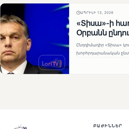
ԱՊՐԻԼԻ 13, 2026
«Տիսա»-ի հա
Օրբանն ընդո
Ընդդիմադիր «Տիսա» կու
խորհրդարանական ընտրո
ԲԱԺԻՆՆԵՐ