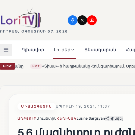
ՈՒՐԲԱԹ, ՕԳՈՍՏՈՍԻ 07, 2026
Գլխավոր
Լուրեր
Տեսադարան
Հա
իսա»-ի հաղթանակը Հունգարիայում․ Օրբանն ընդունեց պարտութ
ԹԵԺ
ԱՊՐԻԼԻ 19, 2021, 11:37
ՄԻՋԱԶԳԱՅԻՆ
Մունետիկ
Lusine Sargsyan
Կիսվել
ԱՂԲՅՈՒՐ
ՀԵՂԻՆԱԿ
5,6 մագնիտուդ ուժգ