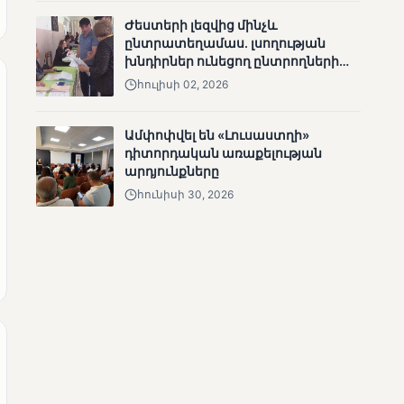
անհետացած
Ժեստերի լեզվից մինչև
անչափահասների
ընտրատեղամաս. լսողության
որոնողական
խնդիրներ ունեցող ընտրողների
աշխատանքները
ճանապարհը
հուլիսի 02, 2026
Ամփոփվել են «Լուսաստղի»
դիտորդական առաքելության
արդյունքները
ՄՈՒՆԵՏԻԿ
հունիսի 30, 2026
Մատչելի
ընտրություններ՝ դեռևս
չլուծված խնդիրներով.
«Լուսաստղի»
դիտորդական
առաքելության
արդյունքները