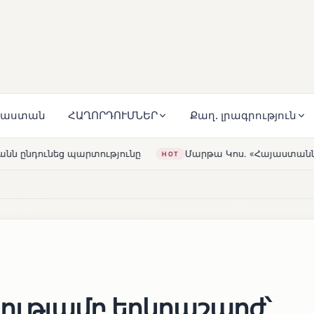
յաստան
ՀԱՂՈՐԴՈՒՄՆԵՐ
Քաղ. լրագրություն
յունը
Մարթա Կոս. «Հայաստանն ու ԵՄ-ն երբեք այսքան 
HOT
նությամբ երկրաշարժ՝