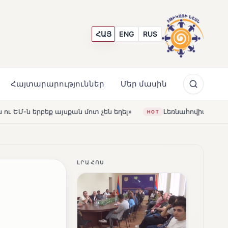
ՀԱՅ
ENG
RUS
Հայտարարություններ
Մեր մասին
մոտ չեն եղել»
Լեռնահովիտի Սուրբ Ստեփանոս եկեղեցի
HOT
ԼՐԱՀՈՍ