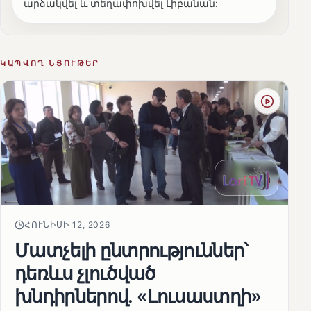
արձակվել և տեղափոխվել Լիբանան:
ԿԱՊՎՈՂ ՆՅՈՒԹԵՐ
ՀՈՒՆԻՍԻ 12, 2026
Մատչելի ընտրություններ՝
դեռևս չլուծված
խնդիրներով. «Լուսաստղի»