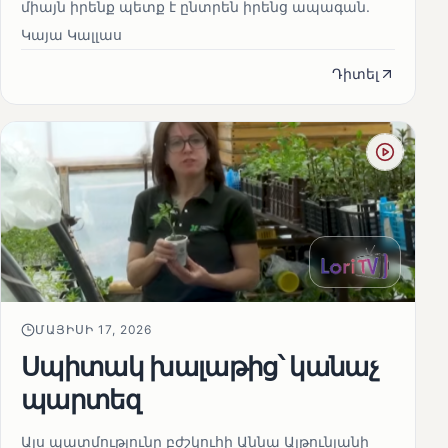
միայն իրենք պետք է ընտրեն իրենց ապագան.
Կայա Կալլաս
Դիտել
ՄԱՅԻՍԻ 17, 2026
Սպիտակ խալաթից՝ կանաչ
պարտեզ
Այս պատմությունը բժշկուհի Աննա Ալթունյանի