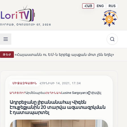
ՀԱՅ
ENG
RUS
ՈՒՐԲԱԹ, ՕԳՈՍՏՈՍԻ 07, 2026
տանն ու ԵՄ-ն երբեք այսքան մոտ չեն եղել»
Լեռնահովի
ԹԵԺ
HOT
ՄԻՋԱԶԳԱՅԻՆ
ՀՈՒՆԻՍԻ 14, 2021, 17:34
Արմենպրես
Lusine Sargsyan
Կիսվել
ԱՂԲՅՈՒՐ
ՀԵՂԻՆԱԿ
Ադրբեջանը լիբանանահայ Վիգեն
Էուլջեքյանին 20 տարվա ազատազրկման
է դատապարտել