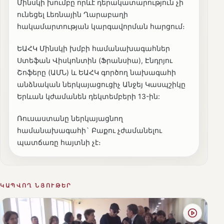
Մինսկի խումբը որևէ դերակատարություն չի
ունեցել Լեռնային Ղարաբաղի
հակամարտության կարգավորման հարցում։
ԵԱՀԿ Մինսկի խմբի համանախագահներ
Ստեֆան Վիսկոնտին (Ֆրանսիա), Էնդրյու
Շոֆերը (ԱՄՆ) և ԵԱՀԿ գործող նախագահի
անձնական ներկայացուցիչ Անջեյ Կասպշիկը
Երևան կժամանեն դեկտեմբերի 13-ին:
Ռուսաստանը ներկայացնող
համանախագահի` Բաքու չժամանելու
պատճառը հայտնի չէ։
ԿԱՊՎՈՂ ՆՅՈՒԹԵՐ