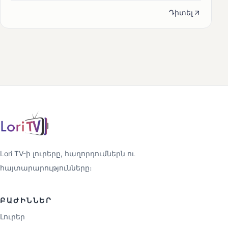
Դիտել
Lori TV-ի լուրերը, հաղորդումներն ու
հայտարարությունները։
ԲԱԺԻՆՆԵՐ
Լուրեր