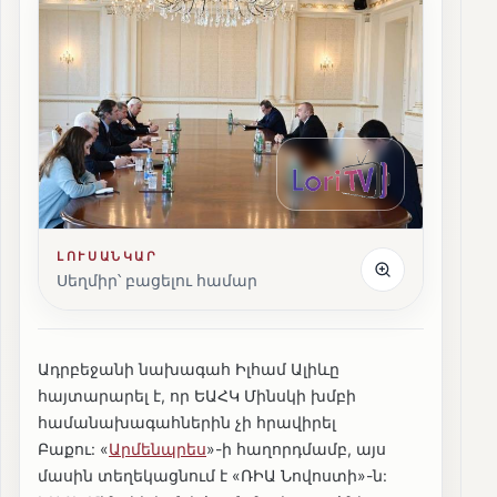
ԼՈՒՍԱՆԿԱՐ
Սեղմիր՝ բացելու համար
Ադրբեջանի նախագահ Իլհամ Ալիևը
հայտարարել է, որ ԵԱՀԿ Մինսկի խմբի
համանախագահներին չի հրավիրել
Բաքու: «
Արմենպրես
»-ի հաղորդմամբ, այս
մասին տեղեկացնում է «ՌԻԱ Նովոստի»-ն: