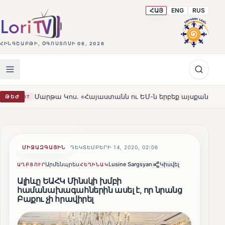
ՀԱՅ
ENG
RUS
ՀԻՆԳՇԱԲԹԻ, ՕԳՈՍՏՈՍԻ 06, 2026
թա Կոս. «Հայաստանն ու ԵՄ-ն երբեք այսքան մոտ չեն եղել»
ԹԵԺ
ՄԻՋԱԶԳԱՅԻՆ
ԴԵԿՏԵՄԲԵՐԻ 14, 2020, 02:06
Արմենպրես
Lusine Sargsyan
Կիսվել
ԱՂԲՅՈՒՐ
ՀԵՂԻՆԱԿ
Ալիևը ԵԱՀԿ Մինսկի խմբի
համանախագահներին ասել է, որ նրանց
Բաքու չի հրավիրել