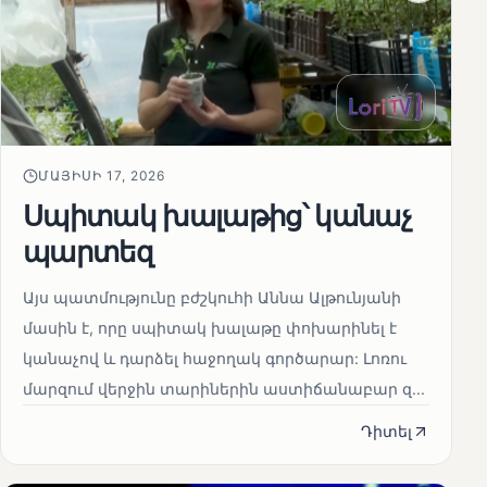
ՄԱՅԻՍԻ 17, 2026
Սպիտակ խալաթից՝ կանաչ
պարտեզ
Այս պատմությունը բժշկուհի Աննա Ալթունյանի
մասին է, որը սպիտակ խալաթը փոխարինել է
կանաչով և դարձել հաջողակ գործարար: Լոռու
մարզում վերջին տարիներին աստիճանաբար զ...
Դիտել