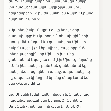
ԵԱՀԿ Մինսկի խմբի համանախագահները
տարածաշրջանային այցի շրջանակում
դեկտեմբերի 12-ին ժամանել են Բաքու: Նրանց
ընդունել է Ալիևը:
«Այստեղ (խմբ.-Բաքու) գալը եղել է ձեր
գաղափարը: Ես կարող եմ տեսախցիկների
առաջ մեկ անգամ ևս դա ասել: Ես Մինսկի
խմբին այցով չեմ հրավիրել, բայց երբ ինձ
տեղեկացրեցին, որ Մինսկի խումբը
ցանկանում է գալ, ես դեմ չէի: Միգուցե նրանք
ունեն ինձ ասելու բան: Եթե ցանկանում եք
ասել տեսախցիկների առաջ, ապա ասեք: Եթե
ոչ, ապա ես կխնդրեմ նրանց գնալ: Լսում եմ
ձեզ»,-նշել է Ալիևը:
Նա Մինսկի խմբի ամերիկացի և ֆրանսիացի
համանախագահներ Էնդրու Շոֆերին և
Ստեֆան Վիսկոնտիին ասել է, թե ԵԱՀԿ