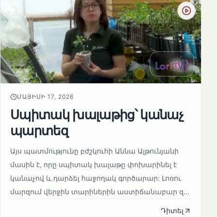
ՄԱՅԻՍԻ 17, 2026
Սպիտակ խալաթից՝ կանաչ
պարտեզ
Այս պատմությունը բժշկուհի Աննա Ալթունյանի
մասին է, որը սպիտակ խալաթը փոխարինել է
կանաչով և դարձել հաջողակ գործարար: Լոռու
մարզում վերջին տարիներին աստիճանաբար զ...
Դիտել