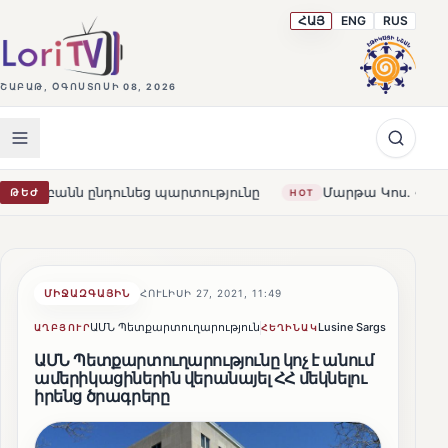
ՀԱՅ
ENG
RUS
ՇԱԲԱԹ, ՕԳՈՍՏՈՍԻ 08, 2026
ընդունեց պարտությունը
Մարթա Կոս. «Հայաստանն ու ԵՄ
ԹԵԺ
HOT
ՄԻՋԱԶԳԱՅԻՆ
ՀՈՒԼԻՍԻ 27, 2021, 11:49
ԱՄՆ Պետքարտուղարություն
Lusine Sargsyan
Կիսվ
ԱՂԲՅՈՒՐ
ՀԵՂԻՆԱԿ
ԱՄՆ Պետքարտուղարությունը կոչ է անում
ամերիկացիներին վերանայել ՀՀ մեկնելու
իրենց ծրագրերը