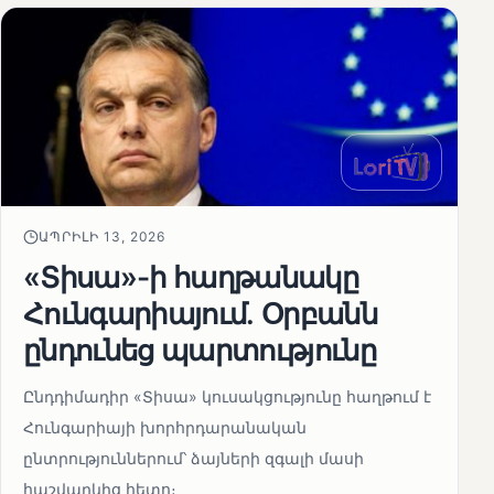
ԱՊՐԻԼԻ 13, 2026
«Տիսա»-ի հաղթանակը
Հունգարիայում․ Օրբանն
ընդունեց պարտությունը
Ընդդիմադիր «Տիսա» կուսակցությունը հաղթում է
Հունգարիայի խորհրդարանական
ընտրություններում՝ ձայների զգալի մասի
հաշվարկից հետո։