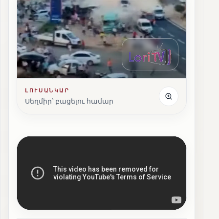
ԼՈՒՍԱՆԿԱՐ
Սեղմիր՝ բացելու համար