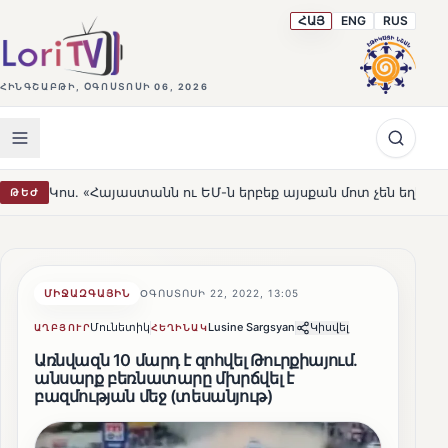
ՀԱՅ
ENG
RUS
ՀԻՆԳՇԱԲԹԻ, ՕԳՈՍՏՈՍԻ 06, 2026
յաստանն ու ԵՄ-ն երբեք այսքան մոտ չեն եղել»
Լեռնահ
ԹԵԺ
HOT
ՄԻՋԱԶԳԱՅԻՆ
ՕԳՈՍՏՈՍԻ 22, 2022, 13:05
Մունետիկ
Lusine Sargsyan
Կիսվել
ԱՂԲՅՈՒՐ
ՀԵՂԻՆԱԿ
Առնվազն 10 մարդ է զոհվել Թուրքիայում.
անսարք բեռնատարը մխրճվել է
բազմության մեջ (տեսանյութ)