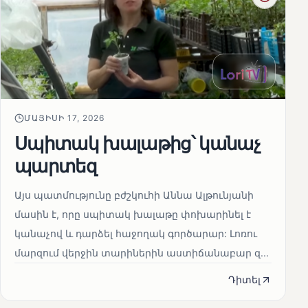
ՄԱՅԻՍԻ 17, 2026
Սպիտակ խալաթից՝ կանաչ
պարտեզ
Այս պատմությունը բժշկուհի Աննա Ալթունյանի
մասին է, որը սպիտակ խալաթը փոխարինել է
կանաչով և դարձել հաջողակ գործարար: Լոռու
մարզում վերջին տարիներին աստիճանաբար զ...
Դիտել