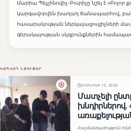
Մարիա Պեյչինովիչ-Բուրիչը նշել է.«Բոլ
կարգավորվեն խաղաղ ճանապարհով, բան
հասարակության ներկայացուցիչների մաս
գերակայության սկզբունքներին համապ
ԿԱՊՎՈՂ ՆՅՈՒԹԵՐ
ՀՈՒՆԻՍԻ 12, 2026
Մատչելի ընտր
խնդիրներով.
առաքելության
Հաշմանդամություն ու