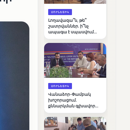
ՄՈՒՆԵՏԻԿ
Լողավազա՞ն, թե՞
շատրվաններ. ի՞նչ
ապագա է սպասվում
Վանաձորի քաղաքային
լճին
ՄՈՒՆԵՏԻԿ
Վանաձոր-Փամբակ
խոշորացում.
քննարկման գլխավոր
հարցը՝ արդյունավետ
կառավարո՞ւմ, թե՞
քաղաքական նպատակ