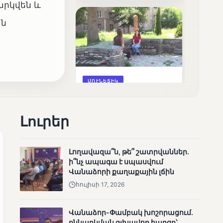
արկվեն և
արդյունքները
ան
ՄՈՒՆԵՏԻԿ
Ոչ միայն ընտրող, այլև
որոշում կայացնող
Լուրեր
Լողավազա՞ն, թե՞ շատրվաններ.
ի՞նչ ապագա է սպասվում
Վանաձորի քաղաքային լճին
հուլիսի 17, 2026
ՄՈՒՆԵՏԻԿ
Վանաձոր-Փամբակ խոշորացում.
Շարունակվում են
քննարկման գլխավոր հարցը՝
Փամբակ գետում