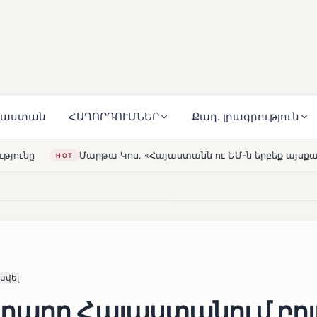
յաստան
ՀԱՂՈՐԴՈՒՄՆԵՐ
Քաղ. լրագրություն
Կոս. «Հայաստանն ու ԵՄ-ն երբեք այսքան մոտ չեն եղել»
HOT
սվել
ղարը Հայաստանում բոլ