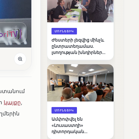
ՄՈՒՆԵՏԻԿ
Ժեստերի լեզվից մինչև
ընտրատեղամաս.
լսողության խնդիրներ
ունեցող ընտրողների
ճանապարհը
աստանում
դի
կայքը
,
ՄՈՒՆԵՏԻԿ
ղմերին
Ամփոփվել են
«Լուսաստղի»
դիտորդական
առաքելության