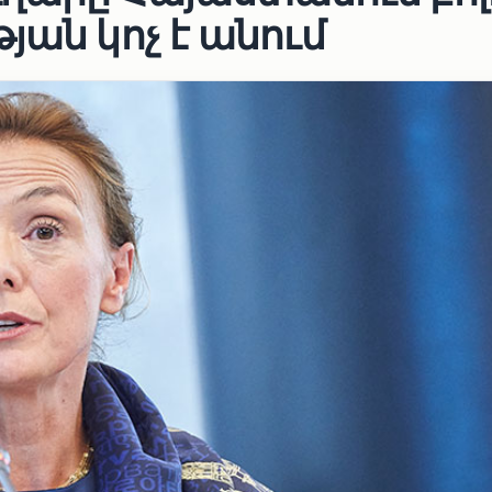
յան կոչ է անում