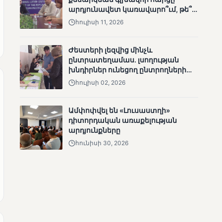
արդյունավետ կառավարո՞ւմ, թե՞
անհետացած
քաղաքական նպատակ
անչափահասների
հուլիսի 11, 2026
որոնողական
աշխատանքները
Ժեստերի լեզվից մինչև
ընտրատեղամաս. լսողության
խնդիրներ ունեցող ընտրողների
ճանապարհը
հուլիսի 02, 2026
ՄՈՒՆԵՏԻԿ
Ամփոփվել են «Լուսաստղի»
Մատչելի
դիտորդական առաքելության
ընտրություններ՝ դեռևս
արդյունքները
չլուծված խնդիրներով.
հունիսի 30, 2026
«Լուսաստղի»
դիտորդական
առաքելության
արդյունքները