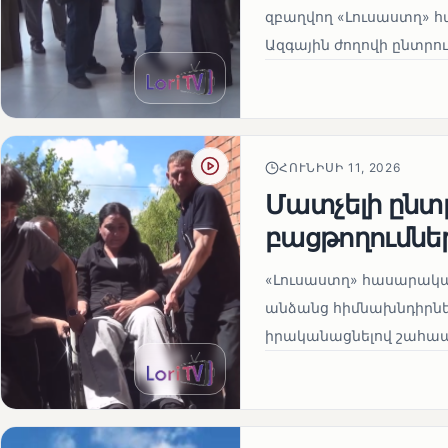
զբաղվող «Լուսաստղ» 
Ազգային ժողովի ընտրու
ՀՈՒՆԻՍԻ 11, 2026
Մատչելի ընտր
բացթողումնե
«Լուսաստղ» հասարակա
անձանց հիմնախնդիրներ
իրականացնելով շահապ