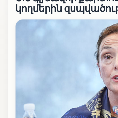
կողմերին զսպվածութ