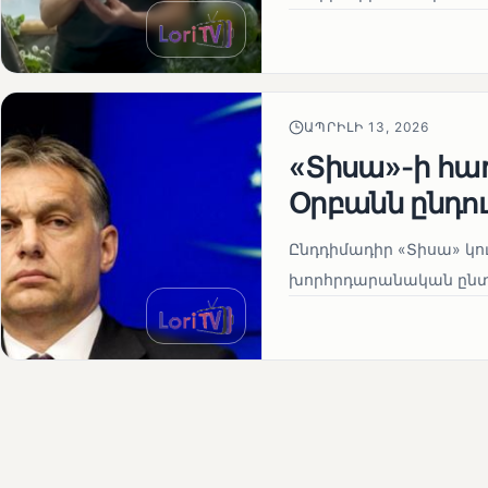
ԱՊՐԻԼԻ 13, 2026
«Տիսա»-ի հա
Օրբանն ընդո
Ընդդիմադիր «Տիսա» կու
խորհրդարանական ընտրո