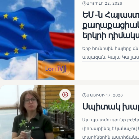
ԱՊՐԻԼԻ 22, 2026
ԵՄ-ն Հայաստա
քաղաքացիակա
երկրի դիմակ
Երբ հունիսին հայերը գ
ապագան. Կայա Կալլաս
ՄԱՅԻՍԻ 17, 2026
Սպիտակ խալ
Այս պատմությունը բժշկ
փոխարինել է կանաչով 
տարիներին աստիճանաբ