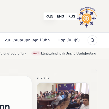
ՀԱՅ
ENG
RUS
Հայտարարություններ
Մեր մասին
Լեռնահովիտի Սուրբ Ստեփանոս եկեղեցին վերակառուցվել է 
ԼՐԱՀՈՍ
որ