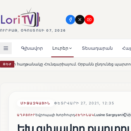
ՈՒՐԲԱԹ, ՕԳՈՍՏՈՍԻ 07, 2026
Գլխավոր
Լուրեր
Տեսադարան
Հա
ւնգարիայում․ Օրբանն ընդունեց պարտությունը
Մարթա 
ԹԵԺ
HOT
ՓԵՏՐՎԱՐԻ 27, 2021, 12:35
ՄԻՋԱԶԳԱՅԻՆ
Եվրոպայի Խորհուրդ
Lusine Sargsyan
Կի
ԱՂԲՅՈՒՐ
ՀԵՂԻՆԱԿ
ԵԽ գլխավոր քարտու