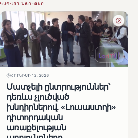
ԿԱՊՎՈՂ ՆՅՈՒԹԵՐ
ՀՈՒՆԻՍԻ 12, 2026
Մատչելի ընտրություններ՝
դեռևս չլուծված
խնդիրներով. «Լուսաստղի»
դիտորդական
առաքելության
արդյունքները