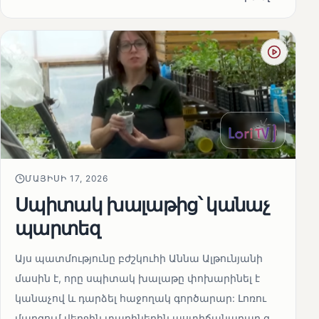
ՄԱՅԻՍԻ 17, 2026
Սպիտակ խալաթից՝ կանաչ
պարտեզ
Այս պատմությունը բժշկուհի Աննա Ալթունյանի
մասին է, որը սպիտակ խալաթը փոխարինել է
կանաչով և դարձել հաջողակ գործարար: Լոռու
մարզում վերջին տարիներին աստիճանաբար զ...