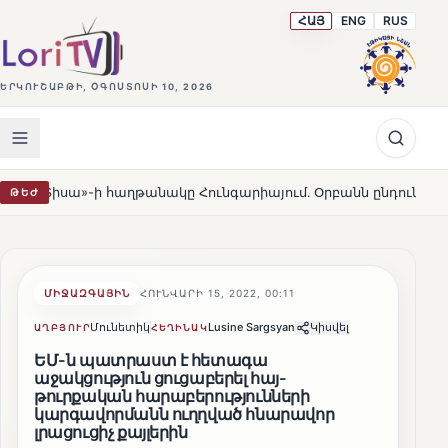
ՀԱՅ
ENG
RUS
ԵՐԿՈՒՇԱԲԹԻ, ՕԳՈՍՏՈՍԻ 10, 2026
ա»-ի հաղթանակը Հունգարիայում․ Օրբանն ընդունեց պարտությ
ԹԵԺ
ՄԻՋԱԶԳԱՅԻՆ
ՀՈՒՆՎԱՐԻ 15, 2022, 00:11
Մունետիկ
Lusine Sargsyan
Կիսվել
ԱՂԲՅՈՒՐ
ՀԵՂԻՆԱԿ
ԵՄ-ն պատրաստ է հետագա
աջակցություն ցուցաբերել հայ-
թուրքական հարաբերությունների
կարգավորմանն ուղղված հնարավոր
լրացուցիչ քայլերին