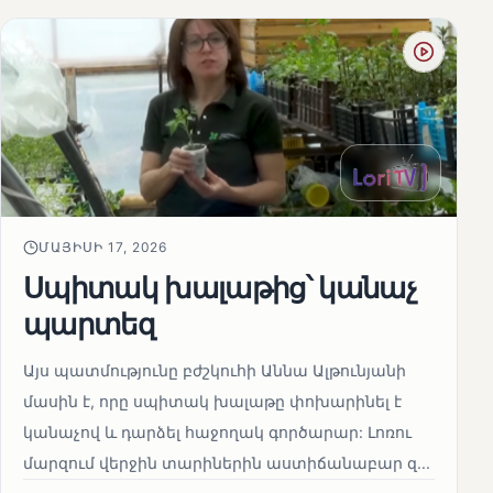
ՄԱՅԻՍԻ 17, 2026
Սպիտակ խալաթից՝ կանաչ
պարտեզ
Այս պատմությունը բժշկուհի Աննա Ալթունյանի
մասին է, որը սպիտակ խալաթը փոխարինել է
կանաչով և դարձել հաջողակ գործարար: Լոռու
մարզում վերջին տարիներին աստիճանաբար զ...