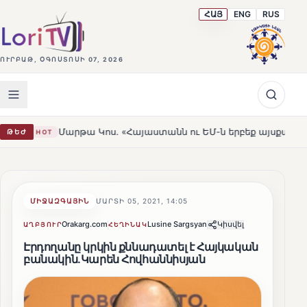
ՀԱՅ
ENG
RUS
ՈՒՐԲԱԹ, ՕԳՈՍՏՈՍԻ 07, 2026
Մարթա Կոս. «Հայաստանն ու ԵՄ-ն երբեք այսքան մոտ չեն եղել»
ԹԵԺ
ՄԻՋԱԶԳԱՅԻՆ
ՄԱՐՏԻ 05, 2021, 14:05
Orakarg.com
Lusine Sargsyan
Կիսվել
ԱՂԲՅՈՒՐ
ՀԵՂԻՆԱԿ
Էրդողանը կրկին քննադատել է Հայկական
բանակին.Կարեն Հովհաննիսյան