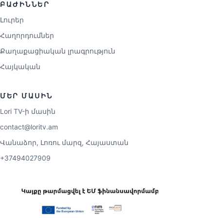
ԲԱԺԻՆՆԵՐ
Լուրեր
Հաղորդումներ
Քաղաքացիական լրագրություն
Հայկական
ՄԵՐ ՄԱՍԻՆ
Lori TV-ի մասին
contact@loritv.am
Վանաձոր, Լոռու մարզ, Հայաստան
+37494027909