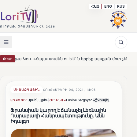
ՀԱՅ
ENG
RUS
ՈՒՐԲԱԹ, ՕԳՈՍՏՈՍԻ 07, 2026
ոս. «Հայաստանն ու ԵՄ-ն երբեք այսքան մոտ չեն եղել»
ԹԵԺ
HOT
ՄԻՋԱԶԳԱՅԻՆ
ՀՈԿՏԵՄԲԵՐԻ 04, 2021, 14:06
Արմենպրես
Lusine Sargsyan
Կիսվել
ԱՂԲՅՈՒՐ
ՀԵՂԻՆԱԿ
Ֆրանսիան կարող է ճանաչել Լեռնային
Ղարաբաղի Հանրապետությունը. Անն
Իդալգո