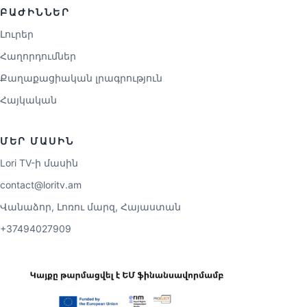
ԲԱԺԻՆՆԵՐ
Լուրեր
Հաղորդումներ
Քաղաքացիական լրագրություն
Հայկական
ՄԵՐ ՄԱՍԻՆ
Lori TV-ի մասին
contact@loritv.am
Վանաձոր, Լոռու մարզ, Հայաստան
+37494027909