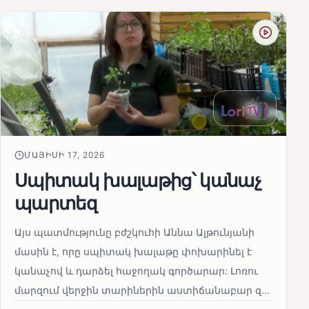
ՄԱՅԻՍԻ 17, 2026
Սպիտակ խալաթից՝ կանաչ
պարտեզ
Այս պատմությունը բժշկուհի Աննա Ալթունյանի
մասին է, որը սպիտակ խալաթը փոխարինել է
կանաչով և դարձել հաջողակ գործարար: Լոռու
մարզում վերջին տարիներին աստիճանաբար զ...