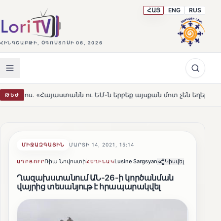
ՀԱՅ
ENG
RUS
ՀԻՆԳՇԱԲԹԻ, ՕԳՈՍՏՈՍԻ 06, 2026
այաստանն ու ԵՄ-ն երբեք այսքան մոտ չեն եղել»
Լեռնահ
ԹԵԺ
HOT
ՄԻՋԱԶԳԱՅԻՆ
ՄԱՐՏԻ 14, 2021, 15:14
Ռիա Նովոստի
Lusine Sargsyan
Կիսվել
ԱՂԲՅՈՒՐ
ՀԵՂԻՆԱԿ
Ղազախստանում ԱՆ-26-ի կործանման
վայրից տեսանյութ է հրապարակվել