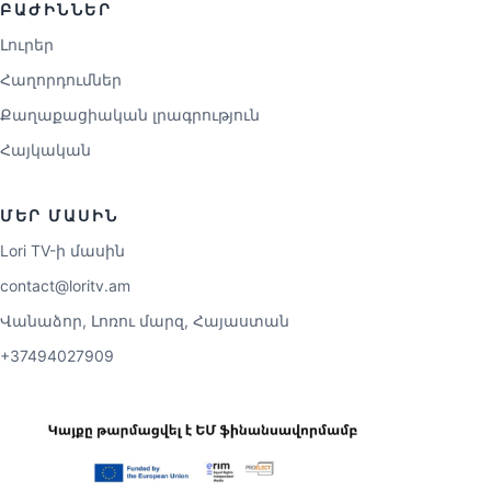
ԲԱԺԻՆՆԵՐ
Լուրեր
Հաղորդումներ
Քաղաքացիական լրագրություն
Հայկական
ՄԵՐ ՄԱՍԻՆ
Lori TV-ի մասին
contact@loritv.am
Վանաձոր, Լոռու մարզ, Հայաստան
+37494027909