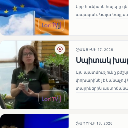
Երբ հունիսին հայերը գ
ապագան. Կայա Կալլաս
ՄԱՅԻՍԻ 17, 2026
Սպիտակ խալ
Այս պատմությունը բժշկ
փոխարինել է կանաչով 
տարիներին աստիճանաբ
ԱՊՐԻԼԻ 13, 2026