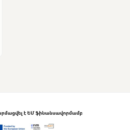
ՄՈՒՆԵՏԻԿ
Քվեարկության
նախնական
պաշտոնական
արդյունքները․ ՈՒՂԻՂ
ՄՈՒՆԵՏԻԿ
ԿԸՀ-ն հրապարակել է
նախնական տվյալներ՝ ժ․
1։00 դրությամբ