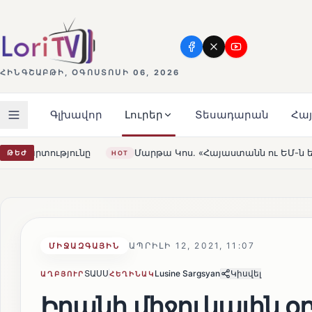
ՀԻՆԳՇԱԲԹԻ, ՕԳՈՍՏՈՍԻ 06, 2026
Գլխավոր
Լուրեր
Տեսադարան
Հա
Մարթա Կոս. «Հայաստանն ու ԵՄ-ն երբեք այսքան մոտ չեն ե
ԹԵԺ
HOT
ԱՊՐԻԼԻ 12, 2021, 11:07
ՄԻՋԱԶԳԱՅԻՆ
ՏԱՍՍ
Lusine Sargsyan
Կիսվել
ԱՂԲՅՈՒՐ
ՀԵՂԻՆԱԿ
Իրանի միջուկային օբ