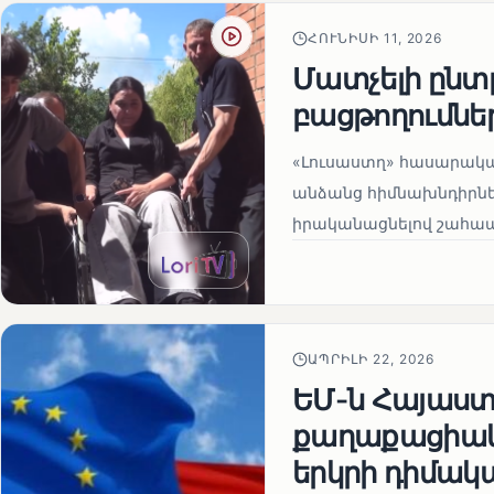
ՀՈՒՆԻՍԻ 11, 2026
Մատչելի ընտր
բացթողումնե
«Լուսաստղ» հասարակա
անձանց հիմնախնդիրներ
իրականացնելով շահապ
ԱՊՐԻԼԻ 22, 2026
ԵՄ-ն Հայաստա
քաղաքացիակա
երկրի դիմակ