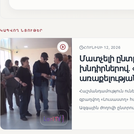
ԿԱՊՎՈՂ ՆՅՈՒԹԵՐ
ՀՈՒՆԻՍԻ 12, 2026
Մատչելի ընտր
խնդիրներով.
առաքելության
Հաշմանդամություն ու
զբաղվող «Լուսաստղ» 
Ազգային ժողովի ընտրու