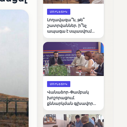
ՄՈՒՆԵՏԻԿ
Լողավազա՞ն, թե՞
շատրվաններ. ի՞նչ
ապագա է սպասվում
Վանաձորի քաղաքային
լճին
ՄՈՒՆԵՏԻԿ
Վանաձոր-Փամբակ
խոշորացում.
քննարկման գլխավոր
հարցը՝ արդյունավետ
կառավարո՞ւմ, թե՞
քաղաքական նպատակ