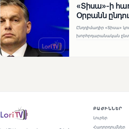
«Տիսա»-ի հա
Օրբանն ընդո
Ընդդիմադիր «Տիսա» կու
խորհրդարանական ընտրո
ԲԱԺԻՆՆԵՐ
Լուրեր
Հաղորդումներ