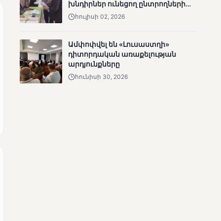
խնդիրներ ունեցող ընտրողների
անհետացած
ճանապարհը
հուլիսի 02, 2026
անչափահասների
որոնողական
աշխատանքները
Ամփոփվել են «Լուսաստղի»
դիտորդական առաքելության
արդյունքները
հունիսի 30, 2026
ՄՈՒՆԵՏԻԿ
Մատչելի
ընտրություններ՝ դեռևս
չլուծված խնդիրներով.
«Լուսաստղի»
դիտորդական
առաքելության
արդյունքները