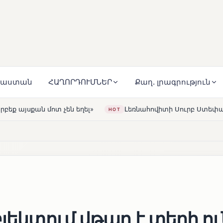
յաստան
ՀԱՂՈՐԴՈՒՄՆԵՐ
Քաղ. լրագրություն
ղել»
Լեռնահովիտի Սուրբ Ստեփանոս եկեղեցին վերակա
HOT
յեկտում վթար է տեղի ու