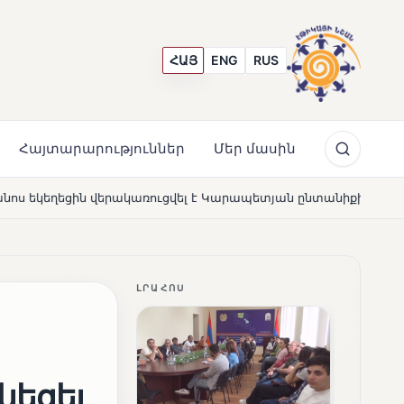
ՀԱՅ
ENG
RUS
Հայտարարություններ
Մեր մասին
ռուցվել է Կարապետյան ընտանիքի մեկենասությամբ
Լ
NEWS
ԼՐԱՀՈՍ
նեցել