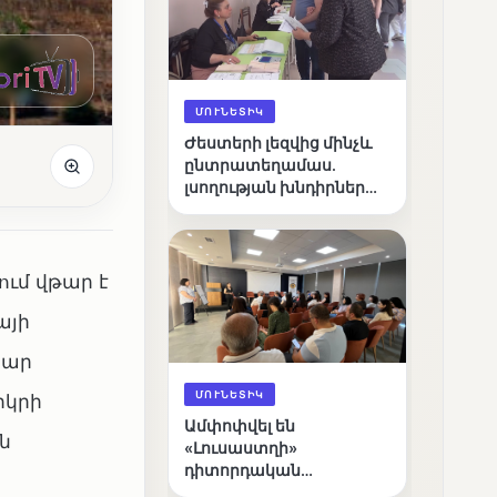
ՄՈՒՆԵՏԻԿ
Ժեստերի լեզվից մինչև
ընտրատեղամաս.
լսողության խնդիրներ
ունեցող ընտրողների
ճանապարհը
ում վթար է
այի
բար
ՄՈՒՆԵՏԻԿ
րկրի
Ամփոփվել են
ն
«Լուսաստղի»
դիտորդական
առաքելության