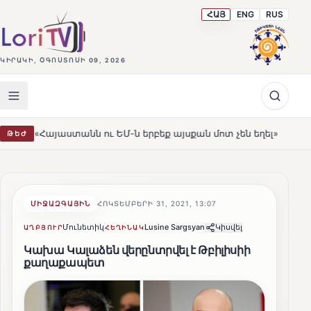
ՀԱՅ
ENG
RUS
ԿԻՐԱԿԻ, ՕԳՈՍՏՈՍԻ 09, 2026
տանն ու ԵՄ-ն երբեք այսքան մոտ չեն եղել»
Լեռնահովի
ԹԵԺ
HOT
ՄԻՋԱԶԳԱՅԻՆ
ՀՈԿՏԵՄԲԵՐԻ 31, 2021, 13:07
Մունետիկ
Lusine Sargsyan
Կիսվել
ԱՂԲՅՈՒՐ
ՀԵՂԻՆԱԿ
Կախա Կալաձեն վերընտրվել է Թբիլիսիի
քաղաքապետ