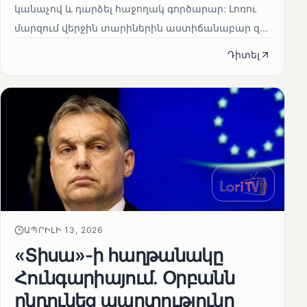
կանաչով և դարձել հաջողակ գործարար: Լոռու
մարզում վերջին տարիներին աստիճանաբար զ...
Դիտել
ԱՊՐԻԼԻ 13, 2026
«Տիսա»-ի հաղթանակը
Հունգարիայում․ Օրբանն
ընդունեց պարտությունը