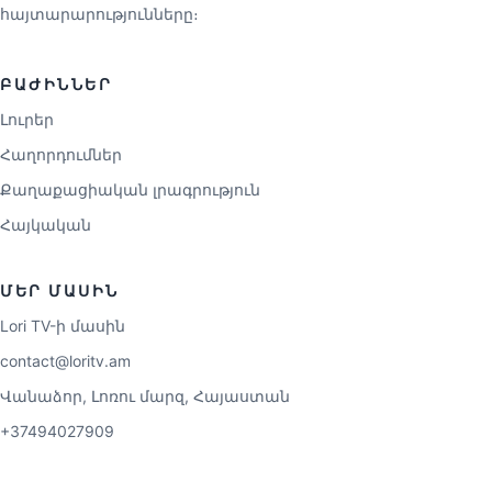
հայտարարությունները։
ԲԱԺԻՆՆԵՐ
Լուրեր
Հաղորդումներ
Քաղաքացիական լրագրություն
Հայկական
ՄԵՐ ՄԱՍԻՆ
Lori TV-ի մասին
contact@loritv.am
Վանաձոր, Լոռու մարզ, Հայաստան
+37494027909