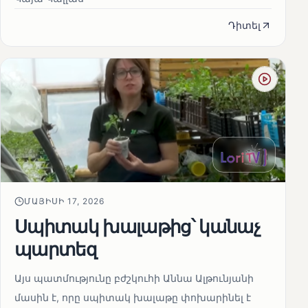
Դիտել
ՄԱՅԻՍԻ 17, 2026
Սպիտակ խալաթից՝ կանաչ
պարտեզ
Այս պատմությունը բժշկուհի Աննա Ալթունյանի
մասին է, որը սպիտակ խալաթը փոխարինել է