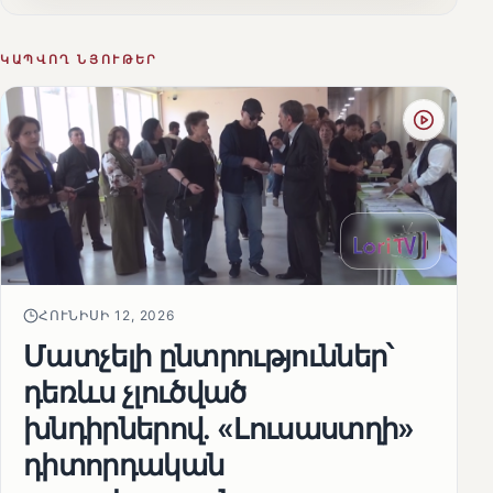
ԿԱՊՎՈՂ ՆՅՈՒԹԵՐ
ՀՈՒՆԻՍԻ 12, 2026
Մատչելի ընտրություններ՝
դեռևս չլուծված
խնդիրներով. «Լուսաստղի»
դիտորդական