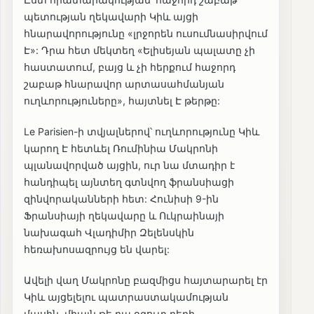
պետության ղեկավարի Կիև այցի
հնարավորությունը «լրջորեն ուսումնասիրվում
Է»: Դրա հետ մեկտեղ «Ելիսեյան պալատը չի
հաստատում, բայց և չի հերքում հաջորդ
շաբաթ հնարավոր արտասահմանյան
ուղևորություները», հայտնել Է թերթը:
Le Parisien-ի տվյալներով՝ ուղևորությունը Կիև
կարող Է հետևել Ռումինիա Մակրոնի
պլանավորված այցին, ուր նա մտադիր է
հանդիպել այնտեղ գտնվող ֆրանսիացի
զինվորականների հետ: Հունիսի 9-ին
Ֆրանսիայի ղեկավարը և Ուկրաինայի
նախագահ Վլադիմիր Զելենսկին
հեռախոսազրույց են վարել:
Ավելի վաղ Մակրոնը բազմիցս հայտարարել էր
Կիև այցելելու պատրաստակամության
մասին, միայն թե դա օգուտ բերի