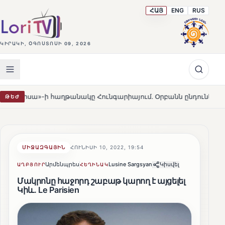
ՀԱՅ
ENG
RUS
ԿԻՐԱԿԻ, ՕԳՈՍՏՈՍԻ 09, 2026
»-ի հաղթանակը Հունգարիայում․ Օրբանն ընդունեց պարտությո
ԹԵԺ
ՄԻՋԱԶԳԱՅԻՆ
ՀՈՒՆԻՍԻ 10, 2022, 19:54
Արմենպրես
Lusine Sargsyan
Կիսվել
ԱՂԲՅՈՒՐ
ՀԵՂԻՆԱԿ
Մակրոնը հաջորդ շաբաթ կարող է այցելել
Կիև. Le Parisien