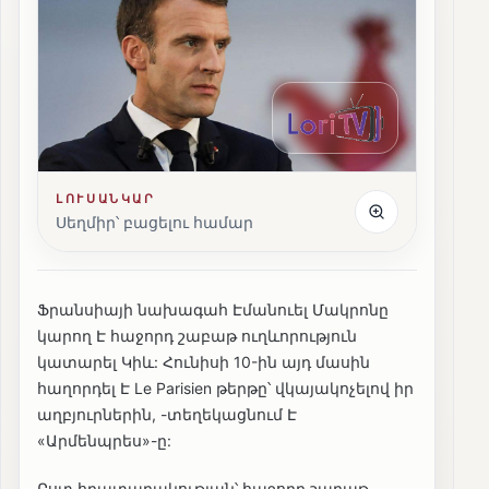
ԼՈՒՍԱՆԿԱՐ
Սեղմիր՝ բացելու համար
Ֆրանսիայի նախագահ Էմանուել Մակրոնը
կարող Է հաջորդ շաբաթ ուղևորություն
կատարել Կիև: Հունիսի 10-ին այդ մասին
հաղորդել Է Le Parisien թերթը՝ վկայակոչելով իր
աղբյուրներին, -տեղեկացնում Է
«Արմենպրես»-ը:
Ըստ հրատարակության՝ հաջորդ շաբաթ