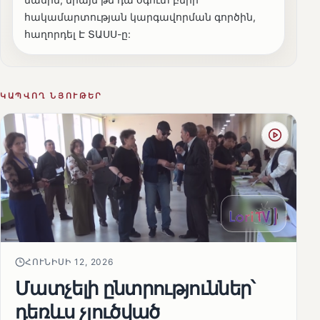
հակամարտության կարգավորման գործին,
հաղորդել Է ՏԱՍՍ-ը:
ԿԱՊՎՈՂ ՆՅՈՒԹԵՐ
ՀՈՒՆԻՍԻ 12, 2026
Մատչելի ընտրություններ՝
դեռևս չլուծված