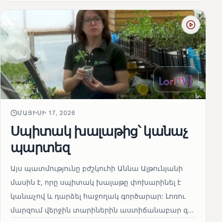
ՄԱՅԻՍԻ 17, 2026
Սպիտակ խալաթից՝ կանաչ
պարտեզ
Այս պատմությունը բժշկուհի Աննա Ալթունյանի
մասին է, որը սպիտակ խալաթը փոխարինել է
կանաչով և դարձել հաջողակ գործարար: Լոռու
մարզում վերջին տարիներին աստիճանաբար զ...