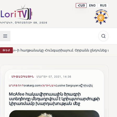
ՀԱՅ
ENG
RUS
ԿԻՐԱԿԻ, ՕԳՈՍՏՈՍԻ 09, 2026
աղթանակը Հունգարիայում․ Օրբանն ընդունեց պարտությունը
ԹԵԺ
ՄԻՋԱԶԳԱՅԻՆ
ՄԱՐՏԻ 07, 2021, 14:36
orakarg.com
Lusine Sargsyan
Կիսվել
ԱՂԲՅՈՒՐ
ՀԵՂԻՆԱԿ
McAfee հակավիրուսային ծրագրի
ստեղծողը մեղադրվում է կրիպտոարժույթի
կիրառմամբ խարդախության մեջ