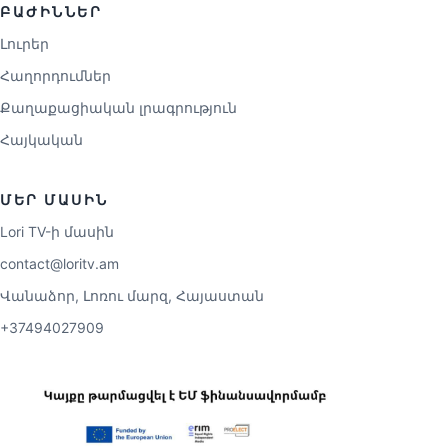
ԲԱԺԻՆՆԵՐ
Լուրեր
Հաղորդումներ
Քաղաքացիական լրագրություն
Հայկական
ՄԵՐ ՄԱՍԻՆ
Lori TV-ի մասին
contact@loritv.am
Վանաձոր, Լոռու մարզ, Հայաստան
+37494027909