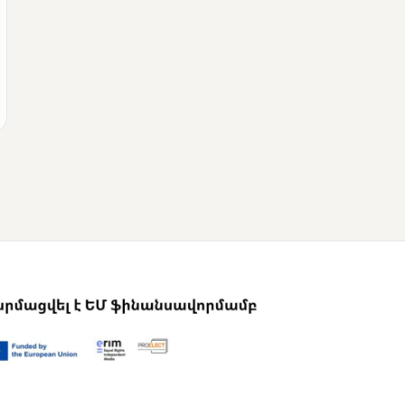
ՄՈՒՆԵՏԻԿ
Քվեարկության
նախնական
պաշտոնական
արդյունքները․ ՈՒՂԻՂ
ՄՈՒՆԵՏԻԿ
ԿԸՀ-ն հրապարակել է
նախնական տվյալներ՝ ժ․
1։00 դրությամբ