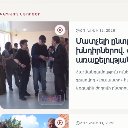
ԿԱՊՎՈՂ ՆՅՈՒԹԵՐ
ՀՈՒՆԻՍԻ 12, 2026
Մատչելի ընտր
խնդիրներով.
առաքելության
Հաշմանդամություն ու
զբաղվող «Լուսաստղ» 
Ազգային ժողովի ընտրու
ՀՈՒՆԻՍԻ 11, 2026