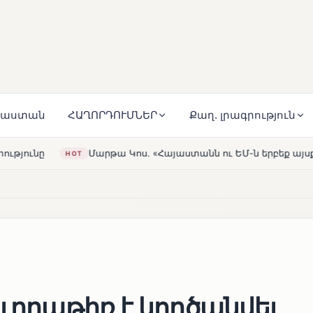
յաստան
ՀԱՂՈՐԴՈՒՄՆԵՐ
Քաղ. լրագրություն
րթա Կոս. «Հայաստանն ու ԵՄ-ն երբեք այսքան մոտ չեն եղել»
ուղղաթիռ է կործանվել