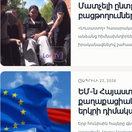
Մատչելի ընտր
բացթողումնե
«Լուսաստղ» հասարակա
անձանց հիմնախնդիրներ
իրականացնելով շահապ
ԱՊՐԻԼԻ 22, 2026
ԵՄ-ն Հայաստա
քաղաքացիակա
երկրի դիմակ
Երբ հունիսին հայերը գ
ապագան. Կայա Կալլաս