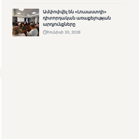
անհետացած
Ամփոփվել են «Լուսաստղի»
անչափահասների
դիտորդական առաքելության
որոնողական
արդյունքները
աշխատանքները
հունիսի 30, 2026
ՄՈՒՆԵՏԻԿ
Մատչելի
ընտրություններ՝ դեռևս
չլուծված խնդիրներով.
«Լուսաստղի»
դիտորդական
առաքելության
արդյունքները