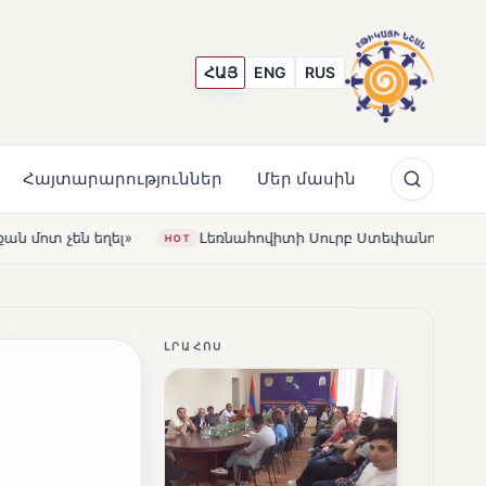
ՀԱՅ
ENG
RUS
Հայտարարություններ
Մեր մասին
Լեռնահովիտի Սուրբ Ստեփանոս եկեղեցին վերակառուցվել
HOT
ԼՐԱՀՈՍ