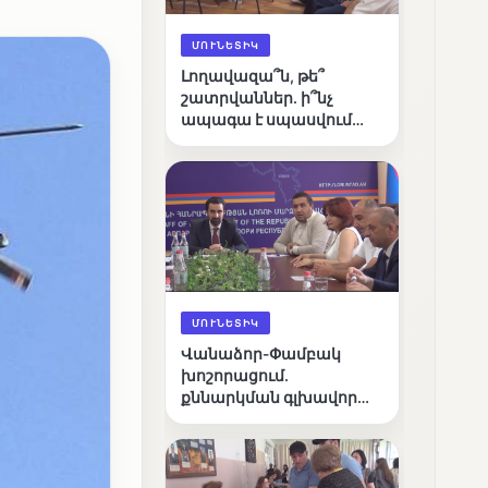
ՄՈՒՆԵՏԻԿ
Լողավազա՞ն, թե՞
շատրվաններ. ի՞նչ
ապագա է սպասվում
Վանաձորի քաղաքային
լճին
ՄՈՒՆԵՏԻԿ
Վանաձոր-Փամբակ
խոշորացում.
քննարկման գլխավոր
հարցը՝ արդյունավետ
կառավարո՞ւմ, թե՞
քաղաքական նպատակ