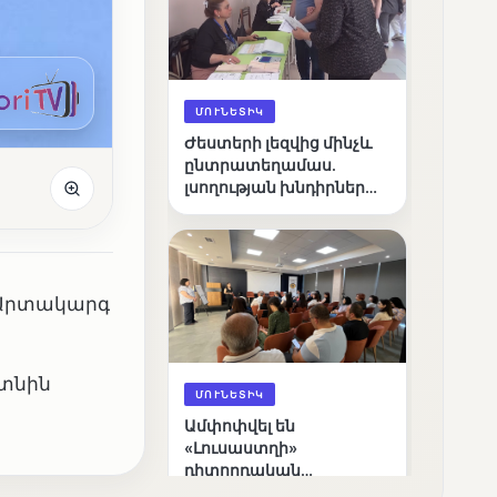
ՄՈՒՆԵՏԻԿ
Ժեստերի լեզվից մինչև
ընտրատեղամաս.
լսողության խնդիրներ
ունեցող ընտրողների
ճանապարհը
է Արտակարգ
ետնին
ՄՈՒՆԵՏԻԿ
Ամփոփվել են
«Լուսաստղի»
դիտորդական
առաքելության