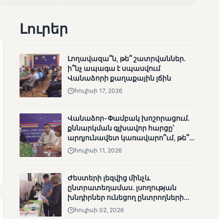
արդյունքները
Լուրեր
Լողավազա՞ն, թե՞ շատրվաններ.
ի՞նչ ապագա է սպասվում
Վանաձորի քաղաքային լճին
ՄՈՒՆԵՏԻԿ
հուլիսի 17, 2026
Ոչ միայն ընտրող, այլև
որոշում կայացնող
Վանաձոր-Փամբակ խոշորացում.
քննարկման գլխավոր հարցը՝
արդյունավետ կառավարո՞ւմ, թե՞
քաղաքական նպատակ
հուլիսի 11, 2026
Ժեստերի լեզվից մինչև
ընտրատեղամաս. լսողության
ՄՈՒՆԵՏԻԿ
խնդիրներ ունեցող ընտրողների
ճանապարհը
Շարունակվում են
հուլիսի 02, 2026
Փամբակ գետում