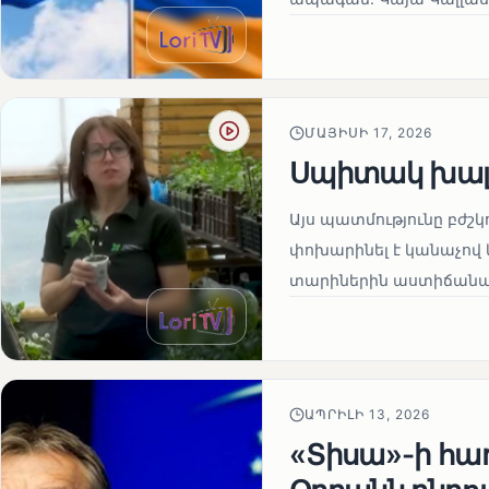
ՄԱՅԻՍԻ 17, 2026
Սպիտակ խալ
Այս պատմությունը բժշկ
փոխարինել է կանաչով 
տարիներին աստիճանաբ
ԱՊՐԻԼԻ 13, 2026
«Տիսա»-ի հա