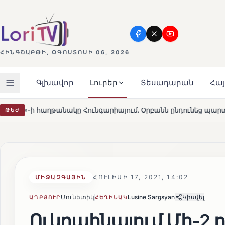
ՀԻՆԳՇԱԲԹԻ, ՕԳՈՍՏՈՍԻ 06, 2026
Գլխավոր
Լուրեր
Տեսադարան
Հա
ը Հունգարիայում․ Օրբանն ընդունեց պարտությունը
Մա
ԹԵԺ
HOT
ՀՈՒԼԻՍԻ 17, 2021, 14:02
ՄԻՋԱԶԳԱՅԻՆ
Մունետիկ
Lusine Sargsyan
Կիսվել
ԱՂԲՅՈՒՐ
ՀԵՂԻՆԱԿ
Ուկրաինայում Մի-2 