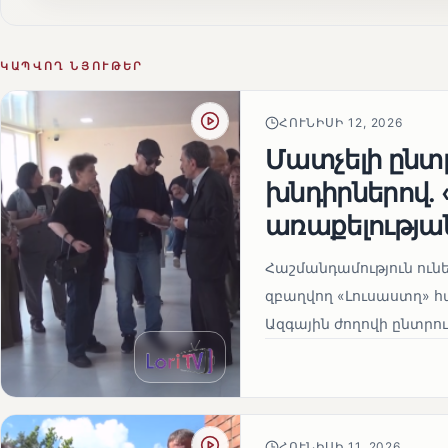
ԿԱՊՎՈՂ ՆՅՈՒԹԵՐ
ՀՈՒՆԻՍԻ 12, 2026
Մատչելի ընտր
խնդիրներով.
առաքելության
Հաշմանդամություն ու
զբաղվող «Լուսաստղ» 
Ազգային ժողովի ընտրու
ՀՈՒՆԻՍԻ 11, 2026