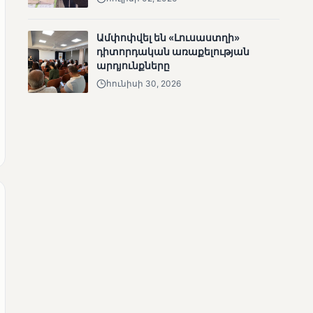
ՄՈՒՆԵՏԻԿ
Մատչելի
Ամփոփվել են «Լուսաստղի»
ընտրություններ.
դիտորդական առաքելության
ձեռքբերումներ և
արդյունքները
բացթողումներ
հունիսի 30, 2026
ՄՈՒՆԵՏԻԿ
Ամփոփվել են 2005
տեղամասերի
արդյունքները