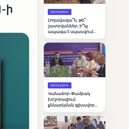
1-ի
ՄՈՒՆԵՏԻԿ
Լողավազա՞ն, թե՞
շատրվաններ. ի՞նչ
ապագա է սպասվում
Վանաձորի քաղաքային
լճին
ՄՈՒՆԵՏԻԿ
Վանաձոր-Փամբակ
խոշորացում.
քննարկման գլխավոր
հարցը՝ արդյունավետ
կառավարո՞ւմ, թե՞
քաղաքական նպատակ