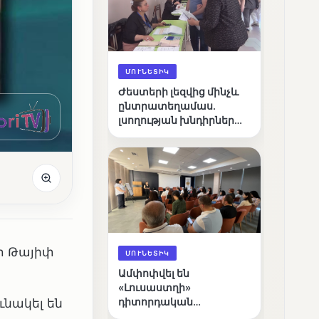
ՄՈՒՆԵՏԻԿ
Ժեստերի լեզվից մինչև
ընտրատեղամաս.
լսողության խնդիրներ
ունեցող ընտրողների
ճանապարհը
փ Թայիփ
ՄՈՒՆԵՏԻԿ
Ամփոփվել են
«Լուսաստղի»
ւնակել են
դիտորդական
առաքելության