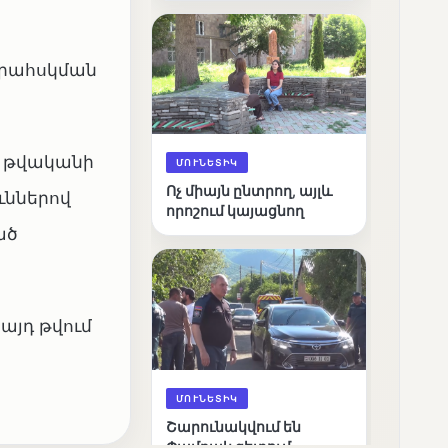
արդյունքները
երահսկման
1 թվականի
ՄՈՒՆԵՏԻԿ
Ոչ միայն ընտրող, այլև
ւններով
որոշում կայացնող
ած
այդ թվում
ՄՈՒՆԵՏԻԿ
Շարունակվում են
Փամբակ գետում