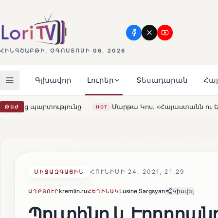
ՀԻՆԳՇԱԲԹԻ, ՕԳՈՍՏՈՍԻ 06, 2026
Գլխավոր
Լուրեր
Տեսադարան
Հա
ը
Մարթա Կոս. «Հայաստանն ու ԵՄ-ն երբեք այսքան մոտ 
ԹԵԺ
HOT
ՀՈՒՆԻՍԻ 24, 2021, 21:29
ՄԻՋԱԶԳԱՅԻՆ
kremlin.ru
Lusine Sargsyan
Կիսվել
ԱՂԲՅՈՒՐ
ՀԵՂԻՆԱԿ
Պուտինը և Էրդողանը