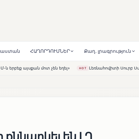
յաստան
ՀԱՂՈՐԴՈՒՄՆԵՐ
Քաղ. լրագրություն
չեն եղել»
Լեռնահովիտի Սուրբ Ստեփանոս եկեղեցին վե
HOT
 քննարկել են ԼՂ