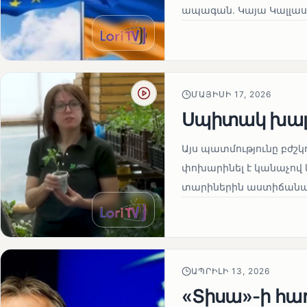
ապագան. Կայա Կալլաս
ՄԱՅԻՍԻ 17, 2026
Սպիտակ խալ
Այս պատմությունը բժշկ
փոխարինել է կանաչով 
տարիներին աստիճանաբ
ԱՊՐԻԼԻ 13, 2026
«Տիսա»-ի հա