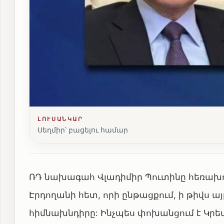
ԼՈՒՍԱՆԿԱՐ
Սեղմիր՝ բացելու համար
ՌԴ նախագահ Վլադիմիր Պուտինը հեռախո
Էրդողանի հետ, որի ընթացքում, ի թիվս ա
հիմնախնդիրը: Ինչպես փոխանցում է Կրեմլ