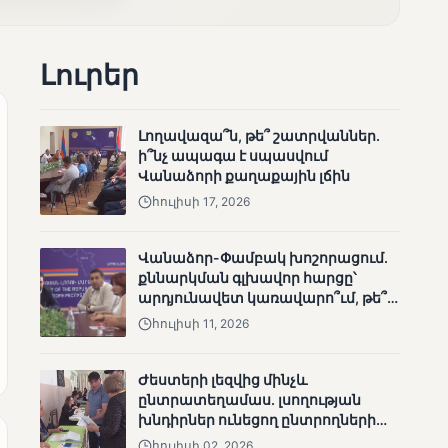
անհետացած
անչափահասների
որոնողական
Լուրեր
աշխատանքները
Լողավազա՞ն, թե՞ շատրվաններ.
ի՞նչ ապագա է սպասվում
Վանաձորի քաղաքային լճին
հուլիսի 17, 2026
ՄՈՒՆԵՏԻԿ
Մատչելի
ընտրություններ՝ դեռևս
Վանաձոր-Փամբակ խոշորացում.
չլուծված խնդիրներով.
քննարկման գլխավոր հարցը՝
«Լուսաստղի»
արդյունավետ կառավարո՞ւմ, թե՞
դիտորդական
քաղաքական նպատակ
հուլիսի 11, 2026
առաքելության
արդյունքները
Ժեստերի լեզվից մինչև
ընտրատեղամաս. լսողության
խնդիրներ ունեցող ընտրողների
ճանապարհը
հուլիսի 02, 2026