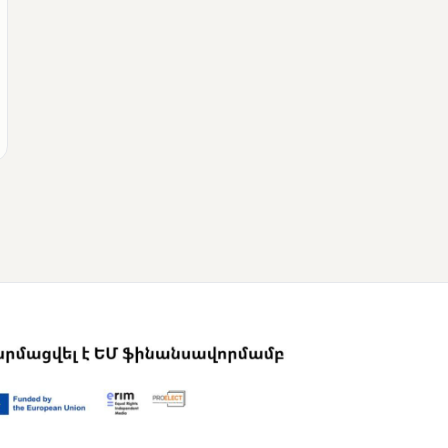
ՄՈՒՆԵՏԻԿ
Վրաստանի
վարչապետը
շնորհավորել է Նիկոլ
Փաշինյանին՝
ընտրություններում
հաջողության
կապակցությամբ