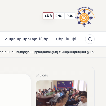
ՀԱՅ
ENG
RUS
Հայտարարություններ
Մեր մասին
րակառուցվել է Կարապետյան ընտանիքի մեկենասությամբ
N
ԼՐԱՀՈՍ