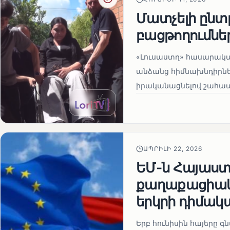
Մատչելի ընտր
բացթողումնե
«Լուսաստղ» հասարակա
անձանց հիմնախնդիրներ
իրականացնելով շահապ
ԱՊՐԻԼԻ 22, 2026
ԵՄ-ն Հայաստա
քաղաքացիակա
երկրի դիմակ
Երբ հունիսին հայերը գ