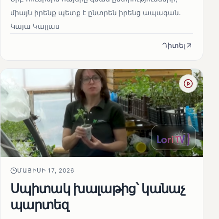
միայն իրենք պետք է ընտրեն իրենց ապագան.
Կայա Կալլաս
Դիտել
ՄԱՅԻՍԻ 17, 2026
Սպիտակ խալաթից՝ կանաչ
պարտեզ