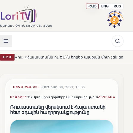
ՀԱՅ
ENG
RUS
ՇԱԲԱԹ, ՕԳՈՍՏՈՍԻ 08, 2026
Հայաստանն ու ԵՄ-ն երբեք այսքան մոտ չեն եղել»
Լեռն
ԹԵԺ
HOT
ՄԻՋԱԶԳԱՅԻՆ
ՀՈՒՆԻՍԻ 09, 2021, 15:05
ՌԴ Արտաքին գործերի նախարարություն
Lusine Sar
ԱՂԲՅՈՒՐ
ՀԵՂԻՆԱԿ
Ռուսաստանը վերսկսում է Հայաստանի
հետ օդային հաղորդակցությունը