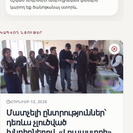
կարող եք ծանոթանալ ստորև․
ԿԱՊՎՈՂ ՆՅՈՒԹԵՐ
ՀՈՒՆԻՍԻ 12, 2026
Մատչելի ընտրություններ՝
դեռևս չլուծված
խնդիրներով. «Լուսաստղի»