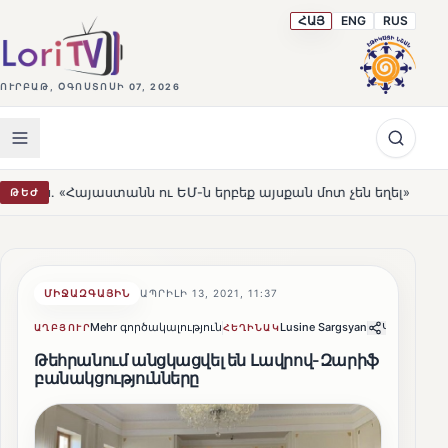
ՀԱՅ
ENG
RUS
ՈՒՐԲԱԹ, ՕԳՈՍՏՈՍԻ 07, 2026
աստանն ու ԵՄ-ն երբեք այսքան մոտ չեն եղել»
Լեռնահո
ԹԵԺ
HOT
ՄԻՋԱԶԳԱՅԻՆ
ԱՊՐԻԼԻ 13, 2021, 11:37
Mehr գործակալություն
Lusine Sargsyan
Կիսվել
ԱՂԲՅՈՒՐ
ՀԵՂԻՆԱԿ
Թեհրանում անցկացվել են Լավրով-Զարիֆ
բանակցությունները