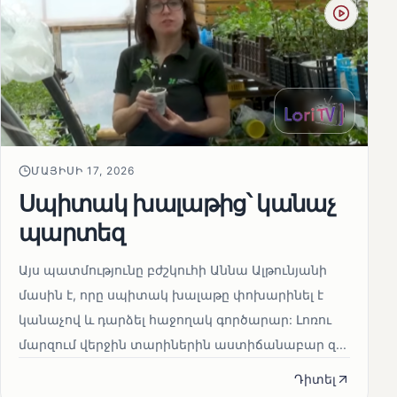
ՄԱՅԻՍԻ 17, 2026
Սպիտակ խալաթից՝ կանաչ
պարտեզ
Այս պատմությունը բժշկուհի Աննա Ալթունյանի
մասին է, որը սպիտակ խալաթը փոխարինել է
կանաչով և դարձել հաջողակ գործարար: Լոռու
մարզում վերջին տարիներին աստիճանաբար զ...
Դիտել