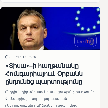
ԱՊՐԻԼԻ 13, 2026
«Տիսա»-ի հաղթանակը
Հունգարիայում․ Օրբանն
ընդունեց պարտությունը
Ընդդիմադիր «Տիսա» կուսակցությունը հաղթում է
Հունգարիայի խորհրդարանական
ընտրություններում՝ ձայների զգալի մասի