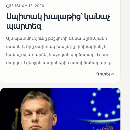
ՄԱՅԻՍԻ 17, 2026
Սպիտակ խալաթից՝ կանաչ
պարտեզ
Այս պատմությունը բժշկուհի Աննա Ալթունյանի
մասին է, որը սպիտակ խալաթը փոխարինել է
կանաչով և դարձել հաջողակ գործարար: Լոռու
մարզում վերջին տարիներին աստիճանաբար զ...
Դիտել