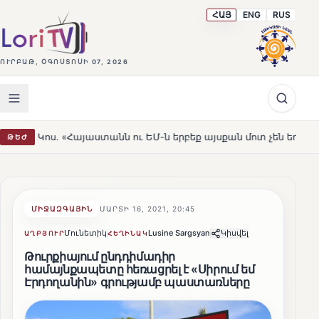
ՀԱՅ
ENG
RUS
ՈՒՐԲԱԹ, ՕԳՈՍՏՈՍԻ 07, 2026
«Հայաստանն ու ԵՄ-ն երբեք այսքան մոտ չեն եղել»
Լեռ
ԹԵԺ
HOT
ՄԻՋԱԶԳԱՅԻՆ
ՄԱՐՏԻ 16, 2021, 20:45
Մունետիկ
Lusine Sargsyan
Կիսվել
ԱՂԲՅՈՒՐ
ՀԵՂԻՆԱԿ
Թուրքիայում ընդդիմադիր
համայնքապետը հեռացրել է «Սիրում եմ
Էրդողանին» գրությամբ պաստառները