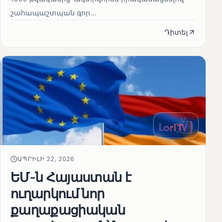
շահապաշտպան գոր...
Դիտել
ԱՊՐԻԼԻ 22, 2026
ԵՄ-ն Հայաստան է
ուղարկում նոր
քաղաքացիական