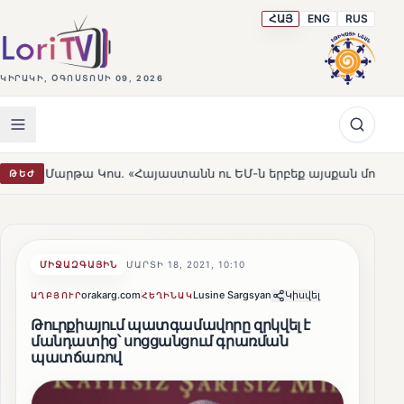
ՀԱՅ
ENG
RUS
ԿԻՐԱԿԻ, ՕԳՈՍՏՈՍԻ 09, 2026
 Կոս. «Հայաստանն ու ԵՄ-ն երբեք այսքան մոտ չեն եղել»
ԹԵԺ
H
ՄԻՋԱԶԳԱՅԻՆ
ՄԱՐՏԻ 18, 2021, 10:10
orakarg.com
Lusine Sargsyan
Կիսվել
ԱՂԲՅՈՒՐ
ՀԵՂԻՆԱԿ
Թուրքիայում պատգամավորը զրկվել է
մանդատից՝ սոցցանցում գրառման
պատճառով