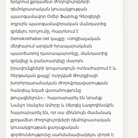
երկրում քրդամետ Ժողովուրդների
դեմոկրատական կուսակցության
պատգամավոր Օմեր Ֆարուք Գերգերլի
օղլուին պատգամավորական մանդատից
զրկելու որոշումը,-հայտնում է
Demokrathaber.net կայքը: «Սոցիալական
մեդիայում արված հրապարակման
պատճառով դատապարտելը, մանդատից
զրկվելը և բանտարկելը մարդու
իրավունքների կոպտագույն ոտնահարում է և
հերթական քայլը՝ ուղղված Թուրքիայի
խորհրդարանական ժողովրդավարության
հանդեպ եղած վստահությունը
թուլացնելուն»,- հայտարարել են նրանք:
Նանչո Սանչես Ամորը և Սերգեյ Լագոդինսկին
հայտարարել են, որ սա միևնույն ժամանակ
քրդամետ Ժողովուրդների դեմոկրատական
կուսակցության քաղաքական
գործունեությունը սահմանափակելու փորձ է: