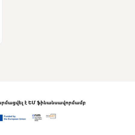
ՄՈՒՆԵՏԻԿ
Վրաստանի
վարչապետը
շնորհավորել է Նիկոլ
Փաշինյանին՝
ընտրություններում
հաջողության
կապակցությամբ