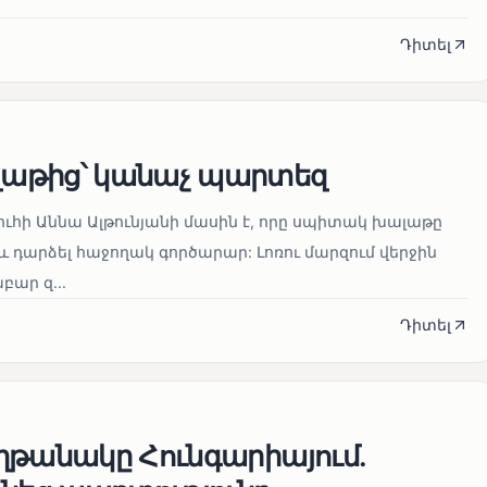
Դիտել
աթից՝ կանաչ պարտեզ
ուհի Աննա Ալթունյանի մասին է, որը սպիտակ խալաթը
և դարձել հաջողակ գործարար: Լոռու մարզում վերջին
ար զ...
Դիտել
ղթանակը Հունգարիայում․