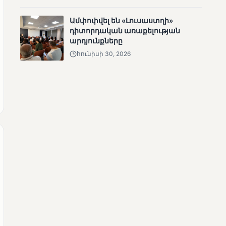
ՄՈՒՆԵՏԻԿ
Ամփոփվել են «Լուսաստղի»
Մատչելի
դիտորդական առաքելության
ընտրություններ.
արդյունքները
ձեռքբերումներ և
բացթողումներ
հունիսի 30, 2026
ՄՈՒՆԵՏԻԿ
Ամփոփվել են 2005
տեղամասերի
արդյունքները