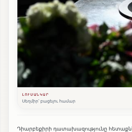
ԼՈՒՍԱՆԿԱՐ
Սեղմիր՝ բացելու համար
Դիարբեքիրի դատախազությունը հետաքնն