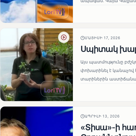
ապագան. Կայա Կալլաս
ՄԱՅԻՍԻ 17, 2026
Սպիտակ խալ
Այս պատմությունը բժշկ
փոխարինել է կանաչով 
տարիներին աստիճանաբ
ԱՊՐԻԼԻ 13, 2026
«Տիսա»-ի հա