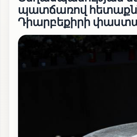
պատճառով հետաքննո
Դիարբեքիրի փաստա