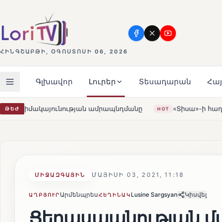
ՀԻՆԳՇԱԲԹԻ, ՕԳՈՍՏՈՍԻ 06, 2026
Գլխավոր
Լուրեր
Տեսադարան
Հա
յան ամրապնդմանը
«Տիսա»-ի հաղթանակը Հունգարիայում
ԹԵԺ
HOT
ՄԱՅԻՍԻ 03, 2021, 11:18
ՄԻՋԱԶԳԱՅԻՆ
Արմենպրես
Lusine Sargsyan
Կիսվել
ԱՂԲՅՈՒՐ
ՀԵՂԻՆԱԿ
Ցեղասպանության մ