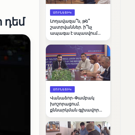
ՄՈՒՆԵՏԻԿ
 դեմ
Լողավազա՞ն, թե՞
շատրվաններ. ի՞նչ
ապագա է սպասվում
Վանաձորի քաղաքային
լճին
ՄՈՒՆԵՏԻԿ
Վանաձոր-Փամբակ
խոշորացում.
քննարկման գլխավոր
հարցը՝ արդյունավետ
կառավարո՞ւմ, թե՞
քաղաքական նպատակ