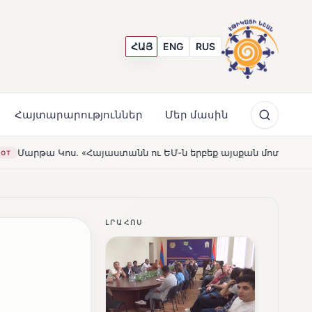
ՀԱՅ
ENG
RUS
Հայտարարություններ
Մեր մասին
անն ու ԵՄ-ն երբեք այսքան մոտ չեն եղել»
Լեռնահովիտ
HOT
ԼՐԱՀՈՍ