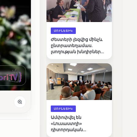
ՄՈՒՆԵՏԻԿ
Ժեստերի լեզվից մինչև
ընտրատեղամաս.
լսողության խնդիրներ
ունեցող ընտրողների
ճանապարհը
ՄՈՒՆԵՏԻԿ
Ամփոփվել են
«Լուսաստղի»
դիտորդական
առաքելության