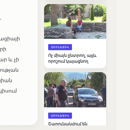
արդյունքները
և
իացիայի
ՄՈՒՆԵՏԻԿ
րի
Ոչ միայն ընտրող, այլև
ր և չի
որոշում կայացնող
ության
ացիան
կիսում
ՄՈՒՆԵՏԻԿ
Շարունակվում են
Փամբակ գետում