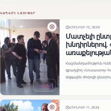
ԿԱՊՎՈՂ ՆՅՈՒԹԵՐ
ՀՈՒՆԻՍԻ 12, 2026
Մատչելի ընտր
խնդիրներով.
առաքելության
Հաշմանդամություն ու
զբաղվող «Լուսաստղ» 
Ազգային ժողովի ընտրու
ՀՈՒՆԻՍԻ 11, 2026