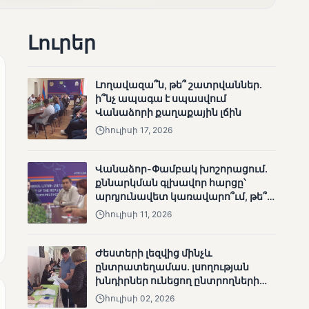
անհետացած
անչափահասների
Լուրեր
որոնողական
աշխատանքները
Լողավազա՞ն, թե՞ շատրվաններ.
ի՞նչ ապագա է սպասվում
Վանաձորի քաղաքային լճին
հուլիսի 17, 2026
ՄՈՒՆԵՏԻԿ
Մատչելի
Վանաձոր-Փամբակ խոշորացում.
ընտրություններ՝ դեռևս
քննարկման գլխավոր հարցը՝
չլուծված խնդիրներով.
արդյունավետ կառավարո՞ւմ, թե՞
«Լուսաստղի»
քաղաքական նպատակ
հուլիսի 11, 2026
դիտորդական
առաքելության
արդյունքները
Ժեստերի լեզվից մինչև
ընտրատեղամաս. լսողության
խնդիրներ ունեցող ընտրողների
ճանապարհը
հուլիսի 02, 2026