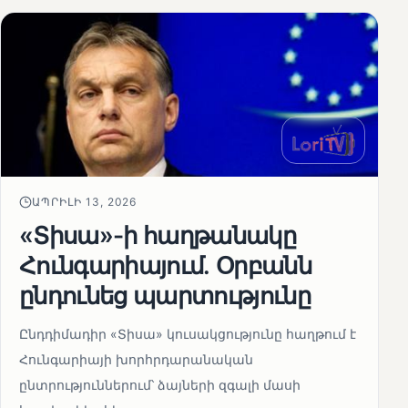
ԱՊՐԻԼԻ 13, 2026
«Տիսա»-ի հաղթանակը
Հունգարիայում․ Օրբանն
ընդունեց պարտությունը
Ընդդիմադիր «Տիսա» կուսակցությունը հաղթում է
Հունգարիայի խորհրդարանական
ընտրություններում՝ ձայների զգալի մասի