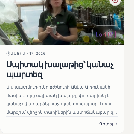
ՄԱՅԻՍԻ 17, 2026
Սպիտակ խալաթից՝ կանաչ
պարտեզ
Այս պատմությունը բժշկուհի Աննա Ալթունյանի
մասին է, որը սպիտակ խալաթը փոխարինել է
կանաչով և դարձել հաջողակ գործարար: Լոռու
մարզում վերջին տարիներին աստիճանաբար զ...
Դիտել