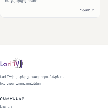
հաշվարկից հետո։
Դիտել
Lori TV-ի լուրերը, հաղորդումներն ու
հայտարարությունները։
ԲԱԺԻՆՆԵՐ
Լուրեր