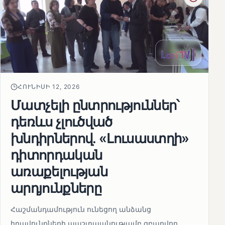
ՀՈՒՆԻՍԻ 12, 2026
Մատչելի ընտրություններ՝
դեռևս չլուծված
խնդիրներով. «Լուսաստղի»
դիտորդական
առաքելության
արդյունքները
Հաշմանդամություն ունեցող անձանց
իրավունքների պաշտպանությամբ զբաղվող