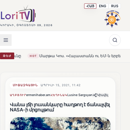
ՀԱՅ
ENG
RUS
ԿԻՐԱԿԻ, ՕԳՈՍՏՈՍԻ 09, 2026
Մարթա Կոս. «Հայաստանն ու ԵՄ-ն երբեք այսքան մոտ չեն 
ԹԵԺ
HOT
ՄԻՋԱԶԳԱՅԻՆ
ԱՊՐԻԼԻ 15, 2021, 11:42
ermenihaber.am
Lusine Sargsyan
Կիսվել
ԱՂԲՅՈՒՐ
ՀԵՂԻՆԱԿ
Վանա լճի լուսանկարը հաղթող է ճանաչվել
NASA-ի մրցույթում