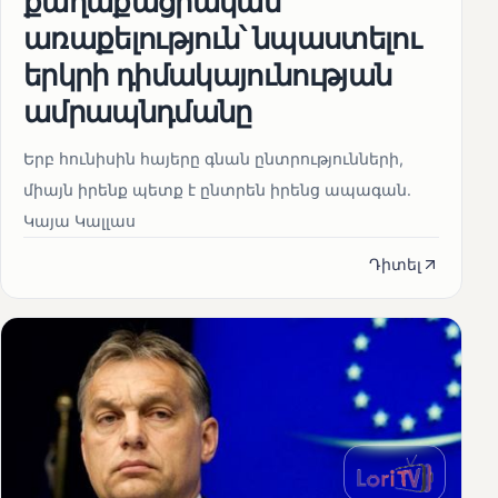
քաղաքացիական
առաքելություն՝ նպաստելու
երկրի դիմակայունության
ամրապնդմանը
Երբ հունիսին հայերը գնան ընտրությունների,
միայն իրենք պետք է ընտրեն իրենց ապագան.
Կայա Կալլաս
Դիտել