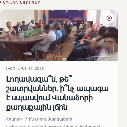
ԿԱՊՎՈՂ ՆՅՈՒԹԵՐ
ՀՈՒԼԻՍԻ 17, 2026
Լողավազա՞ն, թե՞
շատրվաններ. ի՞նչ ապագա
է սպասվում Վանաձորի
քաղաքային լճին
Հուլիսի 17-ին Լոռու մարզպետի
աշխատակազմում տեղի ունեցավ հանրային