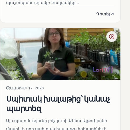
պաշտպանությամբ։ Կազմակեր...
Դիտել
ՄԱՅԻՍԻ 17, 2026
Սպիտակ խալաթից՝ կանաչ
պարտեզ
Այս պատմությունը բժշկուհի Աննա Ալթունյանի
մասին է, որը սպիտակ խալաթը փոխարինել է