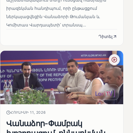
իրազեկման հանդիպում, որի ընթացքում
ներկայացվեցին Վանաձորի Թումանյան և
Կոմիտաս Վարդապետի՝ տրանսպ...
Դիտել
ՀՈՒԼԻՍԻ 11, 2026
Վանաձոր-Փամբակ
խոշորացում. քննարկման