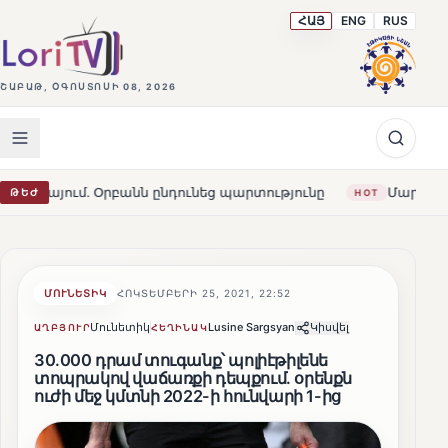
ՀԱՅ
ENG
RUS
ՇԱԲԱԹ, ՕԳՈՍՏՈՍԻ 08, 2026
Օրբանն ընդունեց պարտությունը
Մարթա Կոս. «Հայաստան
ԹԵԺ
HOT
ՄՈՒՆԵՏԻԿ
ՀՈԿՏԵՄԲԵՐԻ 25, 2021, 22:52
Մունետիկ
Lusine Sargsyan
Կիսվել
ԱՂԲՅՈՒՐ
ՀԵՂԻՆԱԿ
30.000 դրամ տուգանք՝ պոլիէթիլենե
տոպրակով վաճառքի դեպքում․ օրենքն
ուժի մեջ կմտնի 2022-ի հունվարի 1-ից