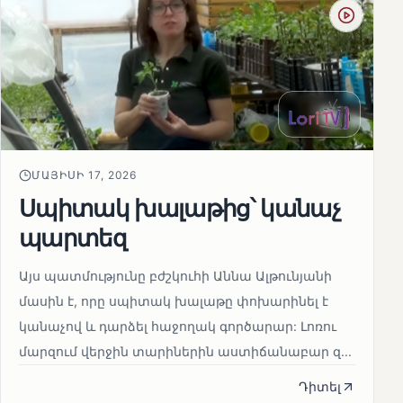
ՄԱՅԻՍԻ 17, 2026
Սպիտակ խալաթից՝ կանաչ
պարտեզ
Այս պատմությունը բժշկուհի Աննա Ալթունյանի
մասին է, որը սպիտակ խալաթը փոխարինել է
կանաչով և դարձել հաջողակ գործարար: Լոռու
մարզում վերջին տարիներին աստիճանաբար զ...
Դիտել