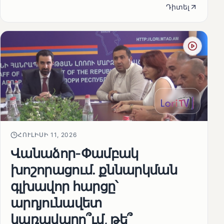
Դիտել
ՀՈՒԼԻՍԻ 11, 2026
Վանաձոր-Փամբակ
խոշորացում. քննարկման
գլխավոր հարցը՝
արդյունավետ
կառավարո՞ւմ, թե՞