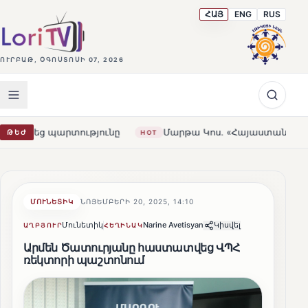
ՀԱՅ
ENG
RUS
ՈՒՐԲԱԹ, ՕԳՈՍՏՈՍԻ 07, 2026
ությունը
Մարթա Կոս. «Հայաստանն ու ԵՄ-ն երբեք այսք
ԹԵԺ
HOT
ՄՈՒՆԵՏԻԿ
ՆՈՅԵՄԲԵՐԻ 20, 2025, 14:10
Մունետիկ
Narine Avetisyan
Կիսվել
ԱՂԲՅՈՒՐ
ՀԵՂԻՆԱԿ
Արմեն Ծատուրյանը հաստատվեց ՎՊՀ
ռեկտորի պաշտոնում