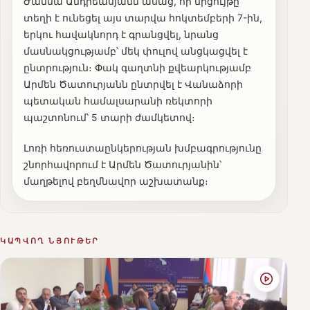
Ժաննա Անդրեասյանն ասաց, որ մրցույթը
տեղի է ունեցել այս տարվա հոկտեմբերի 7-ին,
երկու հավակնորդ է գրանցվել, նրանց
մասնակցությամբ՝ մեկ փուլով անցկացվել է
ընտրություն։ Փակ գաղտնի քվեարկությամբ
Արմեն Ծատուրյանն ընտրվել է Վանաձորի
պետական համալսարանի ռեկտորի
պաշտոնում՝ 5 տարի ժամկետով։
Լոռի հեռուստաընկերության խմբագրությունը
շնորհավորում է Արմեն Ծատուրյանին՝
մաղթելով բեղմնավոր աշխատանք։
ԿԱՊՎՈՂ ՆՅՈՒԹԵՐ