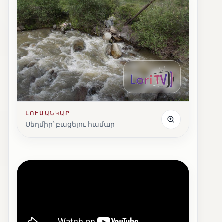
ԼՈՒՍԱՆԿԱՐ
Սեղմիր՝ բացելու համար