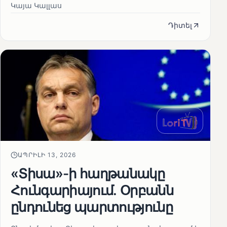
Կայա Կալլաս
Դիտել
ԱՊՐԻԼԻ 13, 2026
«Տիսա»-ի հաղթանակը
Հունգարիայում․ Օրբանն
ընդունեց պարտությունը