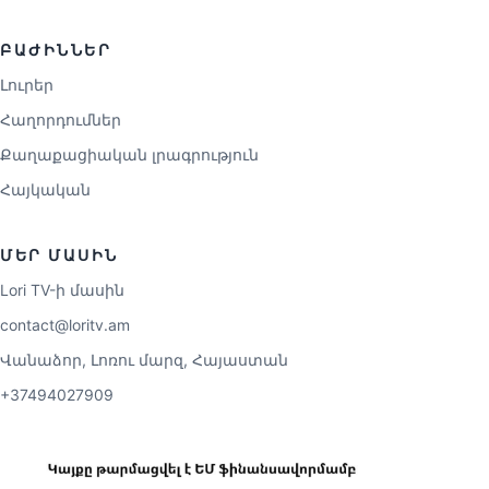
ԲԱԺԻՆՆԵՐ
Լուրեր
Հաղորդումներ
Քաղաքացիական լրագրություն
Հայկական
ՄԵՐ ՄԱՍԻՆ
Lori TV-ի մասին
contact@loritv.am
Վանաձոր, Լոռու մարզ, Հայաստան
+37494027909