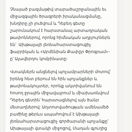
Չնայած բազմաթիվ տարածաշրջանային եւ
միջազգային ծրագրերի իրականացմանը,
խնդիրը չի լուծվում և Դեբեդ գետը
շարունակում է հարստանալ արտադրական
թափոններով, որոնց հիմնական աղբյուրներն
են՝ Ախթալայի լեռնահարստացուցիչ
ֆաբրիկան և «Արմենիան Քափըր Փրոգրամ»-
ը՝ Ալավերդու կոմբինատը:
Վտակներն անցնելով պոչամբարների մոտով՝
իրենց հետ բերում են հին պոչանքներ և
թափոնակույտեր, որոնք ակտիվանում են
հոսող ջրային միջավայրում և միախառնվում
Դեբեդ գետին՝ հարստացնելով այն ծանր
մետաղներով: Աղտոտվածության ամենամեծ
բաժինը թերևս ապահովում է Ախթալայի
լեռնահարստացուցիչ գործարանի պոչանքը՝
Ախթալայի վտակի միջոցով, Մադան գյուղից