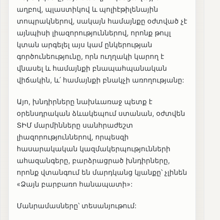
աղբով, պլաստիկով և պոլիէթիլենային
տոպրակներով, սակայն համայնքը օժտված չէ
այնպիսի լիազորություններով, որոնք թույլ
կտան արգելել այս կամ ընկերության
գործունեությունը, որն ուղղակի կարող է
վնասել և համայնքի բնապահպանական
վիճակին, և՛ համայնքի բնակչի առողությանը:
Այո, խնդիրները նախևառաջ պետք է
օրենսդրական ձևակեպում ստանան, օժտվեն
ՏԻՄ մարմինները սանհրաժեշտ
լիազորություններով, որպեսզի
հասարակական կազմակերպությունների
ահազանգերը, բարձրացրած խնդիրները,
որոնք վտանգում են մարդկանց կյանքը՝ չլինեն
«Ձայն բարբառո հանապատի»:
Մանրամասները՝ տեսանյութում: