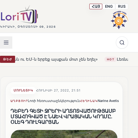
ՀԱՅ
ENG
RUS
ԿԻՐԱԿԻ, ՕԳՈՍՏՈՍԻ 09, 2026
ք այսքան մոտ չեն եղել»
Լեռնահովիտի Սուրբ Ստեփանո
ԹԵԺ
HOT
ՄՈՒՆԵՏԻԿ
ՀՈՒՆԻՍԻ 27, 2022, 21:51
Լոռի հեռուստաընկերություն
Narine Avetisyan
Կիսվ
ԱՂԲՅՈՒՐ
ՀԵՂԻՆԱԿ
ԴԵԲԵԴ ԳԵՏԻ ՋՐԵՐԻ ԱՂՏՈՏՎԱԾՈՒԹՅԱՄԲ
ՄՏԱՀՈԳՎԱԾ Է ՆԱԵՎ ՎՐԱՑԱԿԱՆ ԿՈՂՄԸ.
ՕԼԵԳ ԴՈՒԼԳԱՐՅԱՆ