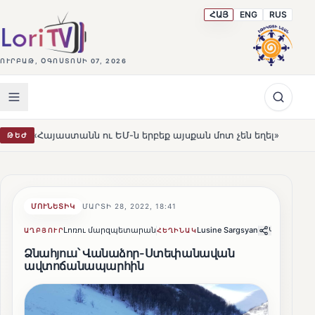
ՀԱՅ
ENG
RUS
ՈՒՐԲԱԹ, ՕԳՈՍՏՈՍԻ 07, 2026
ն ու ԵՄ-ն երբեք այսքան մոտ չեն եղել»
Լեռնահովիտի 
ԹԵԺ
HOT
ՄՈՒՆԵՏԻԿ
ՄԱՐՏԻ 28, 2022, 18:41
Լոռու մարզպետարան
Lusine Sargsyan
Կիսվել
ԱՂԲՅՈՒՐ
ՀԵՂԻՆԱԿ
Ձնահյուս՝ Վանաձոր-Ստեփանավան
ավտոճանապարհին