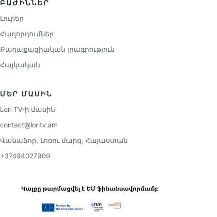
ԲԱԺԻՆՆԵՐ
Լուրեր
Հաղորդումներ
Քաղաքացիական լրագրություն
Հայկական
ՄԵՐ ՄԱՍԻՆ
Lori TV-ի մասին
contact@loritv.am
Վանաձոր, Լոռու մարզ, Հայաստան
+37494027909