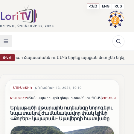
ՀԱՅ
ENG
RUS
ՈՒՐԲԱԹ, ՕԳՈՍՏՈՍԻ 07, 2026
ստանն ու ԵՄ-ն երբեք այսքան մոտ չեն եղել»
Լեռնահովի
ԹԵԺ
HOT
ՄՈՒՆԵՏԻԿ
ՕԳՈՍՏՈՍԻ 13, 2021, 19:10
«Ճանապարհային դեպարտամենտ» ՊՈԱԿ
Lusine S
ԱՂԲՅՈՒՐ
ՀԵՂԻՆԱԿ
Երկաթգծի վթարային ուղեանցը նորոգելու
նպատակով ժամանակավոր փակ կլինի
«Քոբեր» կայարան- Ալավերդի հատվածը