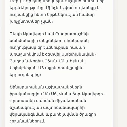
16-ից 29-ը դադարեցվելու է նշված հատվածի
երթևեկությունը։ Մինչև նշված ուղեանցը և
ուղեանցից հետո երթևեկության համար
խոչընդոտներ չկան։
Դեպի Ալավերդի կամ Բագրատաշենի
սահմանային անցակետ և հակառակ
ուղղությամբ երթևեկության համար
առաջարկվում է օգտվել Ստեփանավան-
Յաղդան-Կողես-Օձուն-Մ6 և Իջևան-
Նոյեմբերյան-Մ6 այլընտրանքային
երթուղիներից։
Շինարարական աշխատանքներն
իրականացվում են Մ6, Վանաձոր-Ալավերդի-
Վրաստանի սահման միջպետական
նշանակության ավտոճանապարհի
վերականգնման և բարելավման ծրագրի
շրջանակներում։