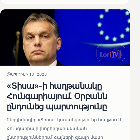
ԱՊՐԻԼԻ 13, 2026
«Տիսա»-ի հաղթանակը
Հունգարիայում․ Օրբանն
ընդունեց պարտությունը
Ընդդիմադիր «Տիսա» կուսակցությունը հաղթում է
Հունգարիայի խորհրդարանական
ընտրություններում՝ ձայների զգալի մասի