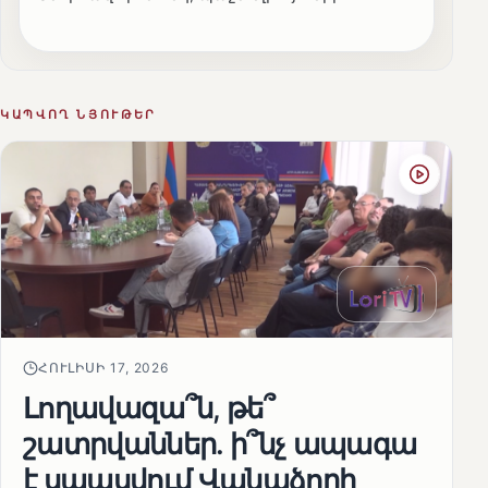
ԿԱՊՎՈՂ ՆՅՈՒԹԵՐ
ՀՈՒԼԻՍԻ 17, 2026
Լողավազա՞ն, թե՞
շատրվաններ. ի՞նչ ապագա
է սպասվում Վանաձորի