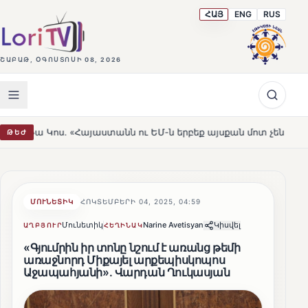
ՀԱՅ
ENG
RUS
ՇԱԲԱԹ, ՕԳՈՍՏՈՍԻ 08, 2026
այաստանն ու ԵՄ-ն երբեք այսքան մոտ չեն եղել»
Լեռնա
ԹԵԺ
HOT
ՄՈՒՆԵՏԻԿ
ՀՈԿՏԵՄԲԵՐԻ 04, 2025, 04:59
Մունետիկ
Narine Avetisyan
Կիսվել
ԱՂԲՅՈՒՐ
ՀԵՂԻՆԱԿ
«Գյումրին իր տոնը նշում է առանց թեմի
առաջնորդ Միքայել արքեպիսկոպոս
Աջապահյանի»․ Վարդան Ղուկասյան