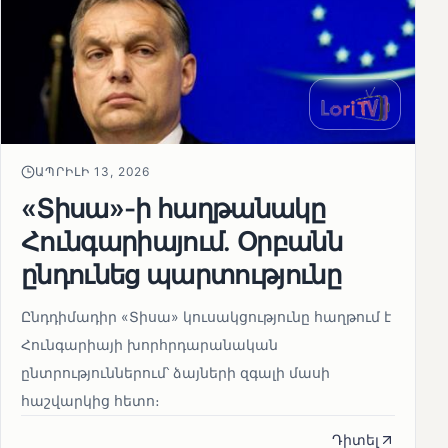
ԱՊՐԻԼԻ 13, 2026
«Տիսա»-ի հաղթանակը
Հունգարիայում․ Օրբանն
ընդունեց պարտությունը
Ընդդիմադիր «Տիսա» կուսակցությունը հաղթում է
Հունգարիայի խորհրդարանական
ընտրություններում՝ ձայների զգալի մասի
հաշվարկից հետո։
Դիտել