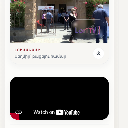
ԼՈՒՍԱՆԿԱՐ
Սեղմիր՝ բացելու համար