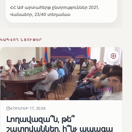
ՀՀ ԱԺ արտահերթ ընտրություններ 2021,
Վանաձոր, 23/40 տեղամաս
ԿԱՊՎՈՂ ՆՅՈՒԹԵՐ
ՀՈՒԼԻՍԻ 17, 2026
Լողավազա՞ն, թե՞
շատրվաններ. ի՞նչ ապագա