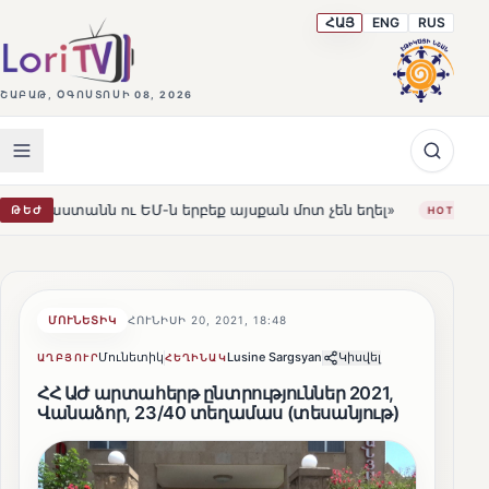
ՀԱՅ
ENG
RUS
ՇԱԲԱԹ, ՕԳՈՍՏՈՍԻ 08, 2026
ւ ԵՄ-ն երբեք այսքան մոտ չեն եղել»
Լեռնահովիտի Սու
ԹԵԺ
HOT
ՄՈՒՆԵՏԻԿ
ՀՈՒՆԻՍԻ 20, 2021, 18:48
Մունետիկ
Lusine Sargsyan
Կիսվել
ԱՂԲՅՈՒՐ
ՀԵՂԻՆԱԿ
ՀՀ ԱԺ արտահերթ ընտրություններ 2021,
Վանաձոր, 23/40 տեղամաս (տեսանյութ)