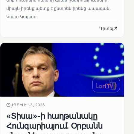
միայն իրենք պետք է ընտրեն իրենց ապագան.
Կայա Կալլաս
Դիտել
ԱՊՐԻԼԻ 13, 2026
«Տիսա»-ի հաղթանակը
Հունգարիայում․ Օրբանն