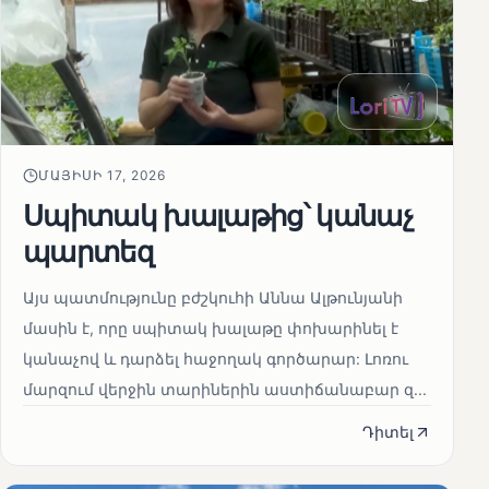
ՄԱՅԻՍԻ 17, 2026
Սպիտակ խալաթից՝ կանաչ
պարտեզ
Այս պատմությունը բժշկուհի Աննա Ալթունյանի
մասին է, որը սպիտակ խալաթը փոխարինել է
կանաչով և դարձել հաջողակ գործարար: Լոռու
մարզում վերջին տարիներին աստիճանաբար զ...
Դիտել