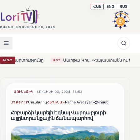
ՀԱՅ
ENG
RUS
ՇԱԲԱԹ, ՕԳՈՍՏՈՍԻ 08, 2026
ւնը
Մարթա Կոս. «Հայաստանն ու ԵՄ-ն երբեք այսքան մո
ԹԵԺ
HOT
ՄՈՒՆԵՏԻԿ
ՀՈՒՆԻՍԻ 03, 2024, 18:53
Մունետիկ
Narine Avetisyan
Կիսվել
ԱՂԲՅՈՒՐ
ՀԵՂԻՆԱԿ
Հոբարձի կարելի է գնալ Վարդաբլուրի
այլընտրանքային ճանապարհով