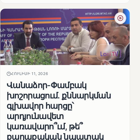
ՀՈՒԼԻՍԻ 11, 2026
Վանաձոր-Փամբակ
խոշորացում. քննարկման
գլխավոր հարցը՝
արդյունավետ
կառավարո՞ւմ, թե՞
քաղաքական նպատակ