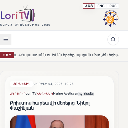
ՀԱՅ
ENG
RUS
ՇԱԲԱԹ, ՕԳՈՍՏՈՍԻ 08, 2026
տանն ու ԵՄ-ն երբեք այսքան մոտ չեն եղել»
Լեռնահովի
ԹԵԺ
HOT
ՄՈՒՆԵՏԻԿ
ԱՊՐԻԼԻ 04, 2026, 19:25
Lori TV
Narine Avetisyan
Կիսվել
ԱՂԲՅՈՒՐ
ՀԵՂԻՆԱԿ
Քրիստոս հարեավ ի մեռելոց. Նիկոլ
Փաշինյան