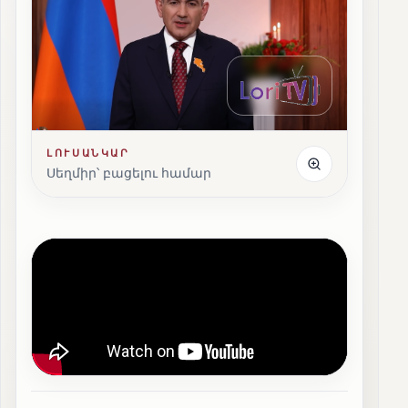
ԼՈՒՍԱՆԿԱՐ
Սեղմիր՝ բացելու համար