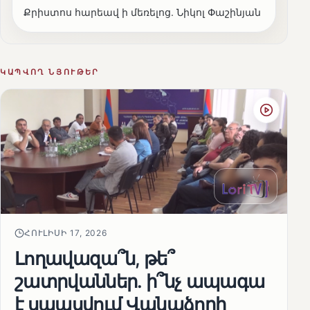
Քրիստոս հարեավ ի մեռելոց. Նիկոլ Փաշինյան
ԿԱՊՎՈՂ ՆՅՈՒԹԵՐ
ՀՈՒԼԻՍԻ 17, 2026
Լողավազա՞ն, թե՞
շատրվաններ. ի՞նչ ապագա
է սպասվում Վանաձորի