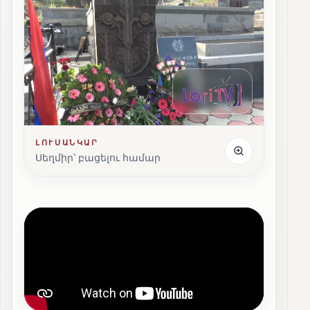
ԼՈՒՍԱՆԿԱՐ
Սեղմիր՝ բացելու համար