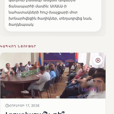
ճանապարհի մասին: ԱՍԱԼԱ-ի
նահատակների հուշ-խաչքարի մոտ
խոնարհվեցին ծաղիկներ, տեղադրվեց նաև
ծաղկեպսակ:
ԿԱՊՎՈՂ ՆՅՈՒԹԵՐ
ՀՈՒԼԻՍԻ 17, 2026