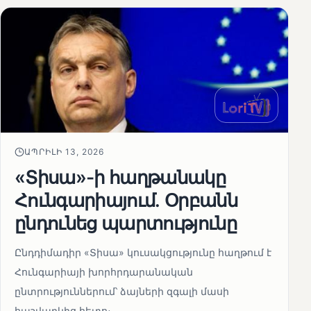
ԱՊՐԻԼԻ 13, 2026
«Տիսա»-ի հաղթանակը
Հունգարիայում․ Օրբանն
ընդունեց պարտությունը
Ընդդիմադիր «Տիսա» կուսակցությունը հաղթում է
Հունգարիայի խորհրդարանական
ընտրություններում՝ ձայների զգալի մասի
հաշվարկից հետո։