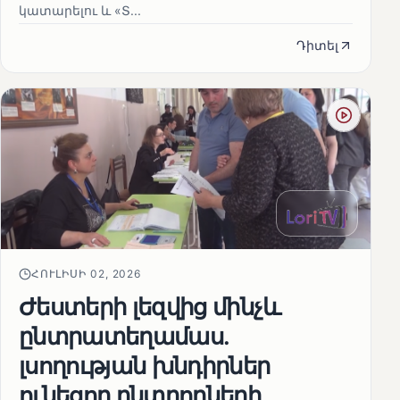
կատարելու և «Տ...
Դիտել
ՀՈՒԼԻՍԻ 02, 2026
Ժեստերի լեզվից մինչև
ընտրատեղամաս.
լսողության խնդիրներ
ունեցող ընտրողների