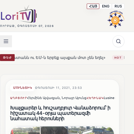
ՀԱՅ
ENG
RUS
ՈՒՐԲԱԹ, ՕԳՈՍՏՈՍԻ 07, 2026
Մ-ն երբեք այսքան մոտ չեն եղել»
Լեռնահովիտի Սուրբ
ԹԵԺ
HOT
ՄՈՒՆԵՏԻԿ
ՕԳՈՍՏՈՍԻ 11, 2021, 23:53
Հերմինե Այվազյան, Նորայր Այունց
Lusine Sargsyan
ԱՂԲՅՈՒՐ
ՀԵՂԻՆԱԿ
Խաչքարեր և հուշաղբյուր Վանաձորում՝ ի
հիշատակ 44-օրյա պատերազմի
նահատակ հերոսների