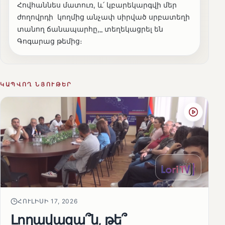
Հովհաննես մատուռ, և՛ կբարեկարգվի մեր
ժողովրդի կողմից անչափ սիրված սրբատեղի
տանող ճանապարհը,_ տեղեկացրել են
Գոգարաց թեմից։
ԿԱՊՎՈՂ ՆՅՈՒԹԵՐ
ՀՈՒԼԻՍԻ 17, 2026
Լողավազա՞ն, թե՞