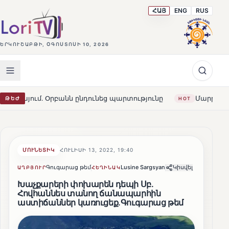
ՀԱՅ
ENG
RUS
ԵՐԿՈՒՇԱԲԹԻ, ՕԳՈՍՏՈՍԻ 10, 2026
բանն ընդունեց պարտությունը
Մարթա Կոս. «Հայաստանն 
ԹԵԺ
HOT
ՄՈՒՆԵՏԻԿ
ՀՈՒԼԻՍԻ 13, 2022, 19:40
Գուգարաց թեմ
Lusine Sargsyan
Կիսվել
ԱՂԲՅՈՒՐ
ՀԵՂԻՆԱԿ
Խաչքարերի փոխարեն դեպի Սբ.
Հովհաննես տանող ճանապարհին
աստիճաններ կառուցեք.Գուգարաց թեմ