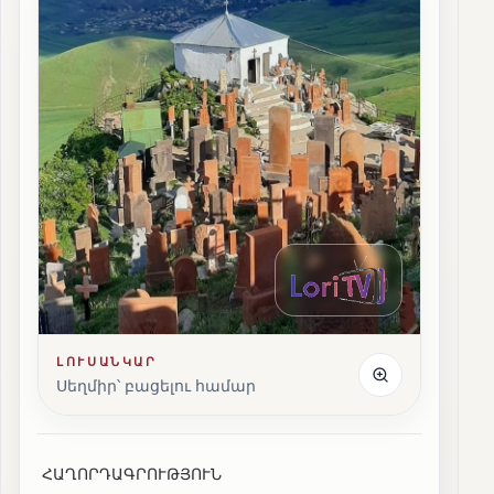
ԼՈՒՍԱՆԿԱՐ
Սեղմիր՝ բացելու համար
ՀԱՂՈՐԴԱԳՐՈՒԹՅՈՒՆ