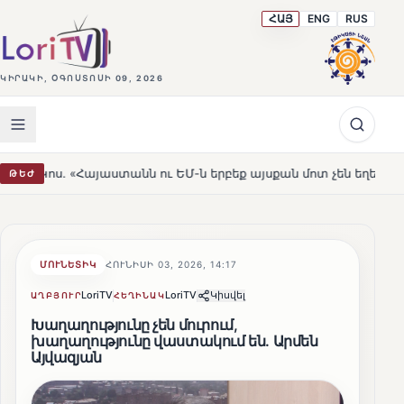
ՀԱՅ
ENG
RUS
ԿԻՐԱԿԻ, ՕԳՈՍՏՈՍԻ 09, 2026
տանն ու ԵՄ-ն երբեք այսքան մոտ չեն եղել»
Լեռնահովի
ԹԵԺ
HOT
ՄՈՒՆԵՏԻԿ
ՀՈՒՆԻՍԻ 03, 2026, 14:17
LoriTV
LoriTV
Կիսվել
ԱՂԲՅՈՒՐ
ՀԵՂԻՆԱԿ
Խաղաղությունը չեն մուրում,
խաղաղությունը վաստակում են. Արմեն
Այվազյան