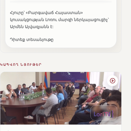
Հյուրը՝ «Բարգավաճ Հայաստան»
կուսակցության Լոռու մարզի ներկայացուցիչ՝
Արմեն Այվազյանն է:
Դիտեք տեսանյութը
ԿԱՊՎՈՂ ՆՅՈՒԹԵՐ