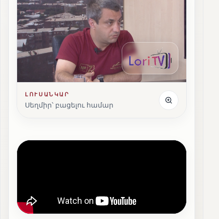
ԼՈՒՍԱՆԿԱՐ
Սեղմիր՝ բացելու համար