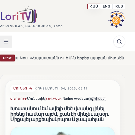
ՀԱՅ
ENG
RUS
ՀԻՆԳՇԱԲԹԻ, ՕԳՈՍՏՈՍԻ 06, 2026
Հայաստանն ու ԵՄ-ն երբեք այսքան մոտ չեն եղել»
Լեռն
ԹԵԺ
HOT
ՄՈՒՆԵՏԻԿ
ՀՈԿՏԵՄԲԵՐԻ 04, 2025, 05:11
Մունետիկ
Narine Avetisyan
Կիսվել
ԱՂԲՅՈՒՐ
ՀԵՂԻՆԱԿ
Խոստանում եմ ավելի մեծ վտանգ լինել
իրենց համար այժմ, քան էի մինչեւ այսօր.
Միքայել արքեպիսկոպոս Աջապահյան