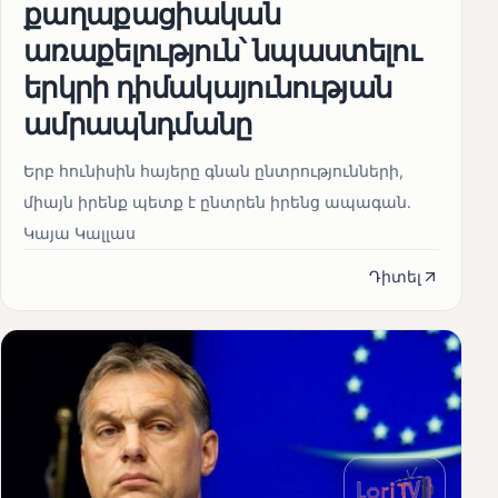
քաղաքացիական
առաքելություն՝ նպաստելու
երկրի դիմակայունության
ամրապնդմանը
Երբ հունիսին հայերը գնան ընտրությունների,
միայն իրենք պետք է ընտրեն իրենց ապագան.
Կայա Կալլաս
Դիտել