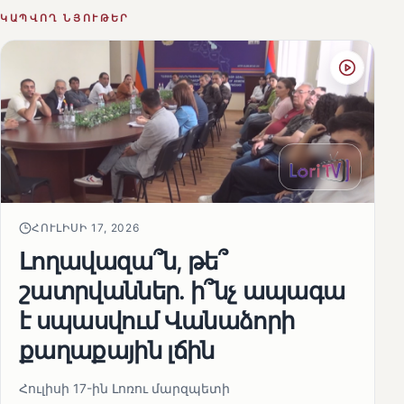
ԿԱՊՎՈՂ ՆՅՈՒԹԵՐ
ՀՈՒԼԻՍԻ 17, 2026
Լողավազա՞ն, թե՞
շատրվաններ. ի՞նչ ապագա
է սպասվում Վանաձորի
քաղաքային լճին
Հուլիսի 17-ին Լոռու մարզպետի