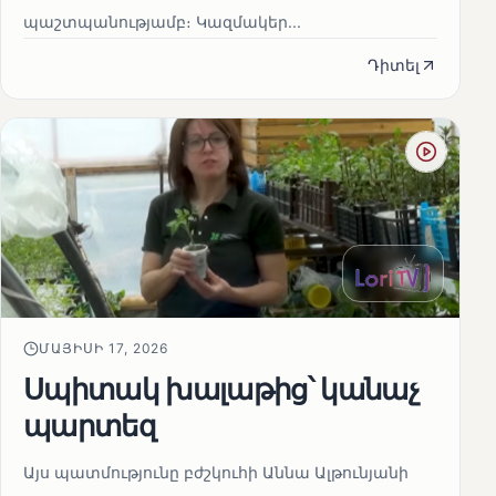
պաշտպանությամբ։ Կազմակեր...
Դիտել
ՄԱՅԻՍԻ 17, 2026
Սպիտակ խալաթից՝ կանաչ
պարտեզ
Այս պատմությունը բժշկուհի Աննա Ալթունյանի